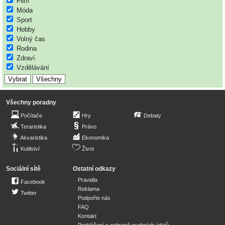
Film
Móda
Sport
Hobby
Volný čas
Rodina
Zdraví
Vzdělávání
Všechny poradny
Počítače
Hry
Debaty
Teraristika
Právo
Akvaristika
Ekonomika
Kutilství
Život
Sociální sítě
Ostatní odkazy
Pravidla
Facebook
Reklama
Twitter
Podpořte nás
FAQ
Kontakt
Prohlášení o ochraně osobních údajů