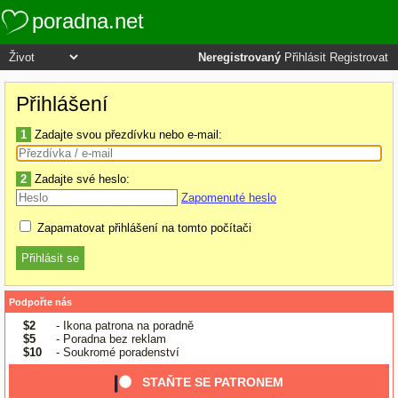
poradna.net
Neregistrovaný
Přihlásit
Registrovat
Přihlášení
1
Zadajte svou přezdívku nebo e-mail:
2
Zadajte své heslo:
Zapomenuté heslo
Zapamatovat přihlášení na tomto počítači
Podpořte nás
$2
- Ikona patrona na poradně
$5
- Poradna bez reklam
$10
- Soukromé poradenství
STAŇTE SE PATRONEM