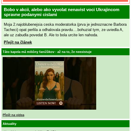
Bobo v akcii, alebo ako vyvolat nenavist voci Ukrajincom
spravne podanymi cislami
Moja 2.najoblubenejsia ceska moderatorka (prva je jednoznacne Barbora
Tacheci) opat perlila a odhalovala pravdu....bohuzial tym, ze uviedla A,
ale uz zabudla povedat B. Ale to bola urcite len nahoda.
Přejít na článek
Táto kapela má milióny fanúšikov - až na to, že neexistuje
Přejít na videa
Aktuality