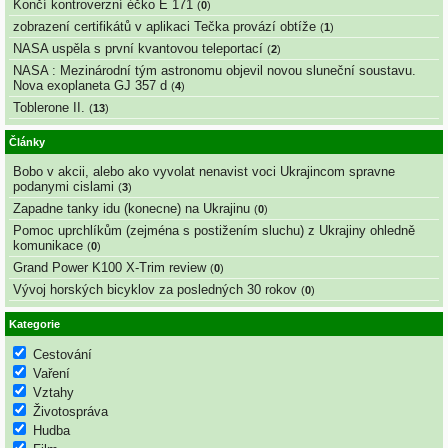
Končí kontroverzní éčko E 171
(
0
)
zobrazení certifikátů v aplikaci Tečka provází obtíže
(
1
)
NASA uspěla s první kvantovou teleportací
(
2
)
NASA : Mezinárodní tým astronomu objevil novou sluneční soustavu.
Nova exoplaneta GJ 357 d
(
4
)
Toblerone II.
(
13
)
Články
Bobo v akcii, alebo ako vyvolat nenavist voci Ukrajincom spravne
podanymi cislami
(
3
)
Zapadne tanky idu (konecne) na Ukrajinu
(
0
)
Pomoc uprchlíkům (zejména s postižením sluchu) z Ukrajiny ohledně
komunikace
(
0
)
Grand Power K100 X-Trim review
(
0
)
Vývoj horských bicyklov za posledných 30 rokov
(
0
)
Kategorie
Cestování
Vaření
Vztahy
Životospráva
Hudba