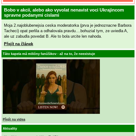
Bobo v akcii, alebo ako vyvolat nenavist voci Ukrajincom
spravne podanymi cislami
Moja 2.najoblubenejsia ceska moderatorka (prva je jednoznacne Barbora
Tacheci) opat perlila a odhalovala pravdu....bohuzial tym, ze uviedla A,
ale uz zabudla povedat B. Ale to bola urcite len nahoda.
Přejít na článek
Táto kapela má milióny fanúšikov - až na to, že neexistuje
Přejít na videa
Aktuality