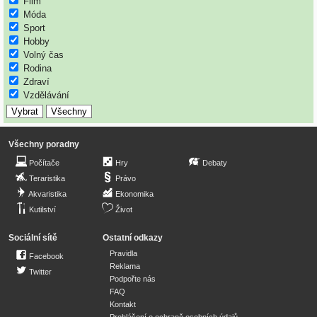
Film
Móda
Sport
Hobby
Volný čas
Rodina
Zdraví
Vzdělávání
Všechny poradny
Počítače
Hry
Debaty
Teraristika
Právo
Akvaristika
Ekonomika
Kutilství
Život
Sociální sítě
Ostatní odkazy
Pravidla
Facebook
Reklama
Twitter
Podpořte nás
FAQ
Kontakt
Prohlášení o ochraně osobních údajů