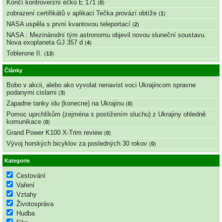
Končí kontroverzní éčko E 171
(
0
)
zobrazení certifikátů v aplikaci Tečka provází obtíže
(
1
)
NASA uspěla s první kvantovou teleportací
(
2
)
NASA : Mezinárodní tým astronomu objevil novou sluneční soustavu.
Nova exoplaneta GJ 357 d
(
4
)
Toblerone II.
(
13
)
Články
Bobo v akcii, alebo ako vyvolat nenavist voci Ukrajincom spravne
podanymi cislami
(
3
)
Zapadne tanky idu (konecne) na Ukrajinu
(
0
)
Pomoc uprchlíkům (zejména s postižením sluchu) z Ukrajiny ohledně
komunikace
(
0
)
Grand Power K100 X-Trim review
(
0
)
Vývoj horských bicyklov za posledných 30 rokov
(
0
)
Kategorie
Cestování
Vaření
Vztahy
Životospráva
Hudba