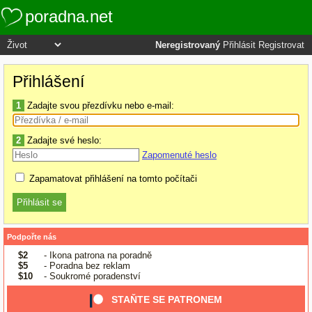
poradna.net
Neregistrovaný
Přihlásit
Registrovat
Přihlášení
1
Zadajte svou přezdívku nebo e-mail:
2
Zadajte své heslo:
Zapomenuté heslo
Zapamatovat přihlášení na tomto počítači
Podpořte nás
$2
- Ikona patrona na poradně
$5
- Poradna bez reklam
$10
- Soukromé poradenství
STAŇTE SE PATRONEM