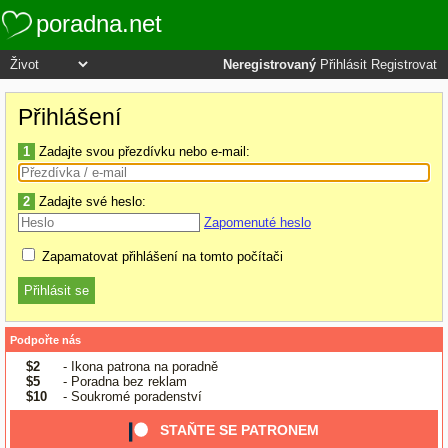
poradna.net
Neregistrovaný
Přihlásit
Registrovat
Přihlášení
1
Zadajte svou přezdívku nebo e-mail:
2
Zadajte své heslo:
Zapomenuté heslo
Zapamatovat přihlášení na tomto počítači
Podpořte nás
$2
- Ikona patrona na poradně
$5
- Poradna bez reklam
$10
- Soukromé poradenství
STAŇTE SE PATRONEM