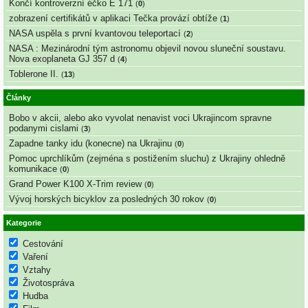
Končí kontroverzní éčko E 171
(
0
)
zobrazení certifikátů v aplikaci Tečka provází obtíže
(
1
)
NASA uspěla s první kvantovou teleportací
(
2
)
NASA : Mezinárodní tým astronomu objevil novou sluneční soustavu.
Nova exoplaneta GJ 357 d
(
4
)
Toblerone II.
(
13
)
Články
Bobo v akcii, alebo ako vyvolat nenavist voci Ukrajincom spravne
podanymi cislami
(
3
)
Zapadne tanky idu (konecne) na Ukrajinu
(
0
)
Pomoc uprchlíkům (zejména s postižením sluchu) z Ukrajiny ohledně
komunikace
(
0
)
Grand Power K100 X-Trim review
(
0
)
Vývoj horských bicyklov za posledných 30 rokov
(
0
)
Kategorie
Cestování
Vaření
Vztahy
Životospráva
Hudba