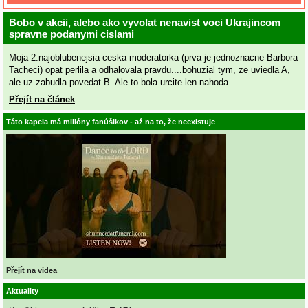
Bobo v akcii, alebo ako vyvolat nenavist voci Ukrajincom
spravne podanymi cislami
Moja 2.najoblubenejsia ceska moderatorka (prva je jednoznacne Barbora
Tacheci) opat perlila a odhalovala pravdu....bohuzial tym, ze uviedla A,
ale uz zabudla povedat B. Ale to bola urcite len nahoda.
Přejít na článek
Táto kapela má milióny fanúšikov - až na to, že neexistuje
Přejít na videa
Aktuality