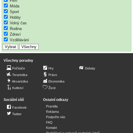
Film
Móda
Sport
Hobby
Volný čas
Rodina
Zdraví
Vzdělávání
Všechny poradny
Počítače
Hry
Debaty
Teraristika
Právo
Akvaristika
Ekonomika
Kutilství
Život
Sociální sítě
Ostatní odkazy
Pravidla
Facebook
Reklama
Twitter
Podpořte nás
FAQ
Kontakt
Prohlášení o ochraně osobních údajů