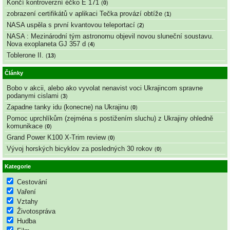
Končí kontroverzní éčko E 171
(
0
)
zobrazení certifikátů v aplikaci Tečka provází obtíže
(
1
)
NASA uspěla s první kvantovou teleportací
(
2
)
NASA : Mezinárodní tým astronomu objevil novou sluneční soustavu.
Nova exoplaneta GJ 357 d
(
4
)
Toblerone II.
(
13
)
Články
Bobo v akcii, alebo ako vyvolat nenavist voci Ukrajincom spravne
podanymi cislami
(
3
)
Zapadne tanky idu (konecne) na Ukrajinu
(
0
)
Pomoc uprchlíkům (zejména s postižením sluchu) z Ukrajiny ohledně
komunikace
(
0
)
Grand Power K100 X-Trim review
(
0
)
Vývoj horských bicyklov za posledných 30 rokov
(
0
)
Kategorie
Cestování
Vaření
Vztahy
Životospráva
Hudba