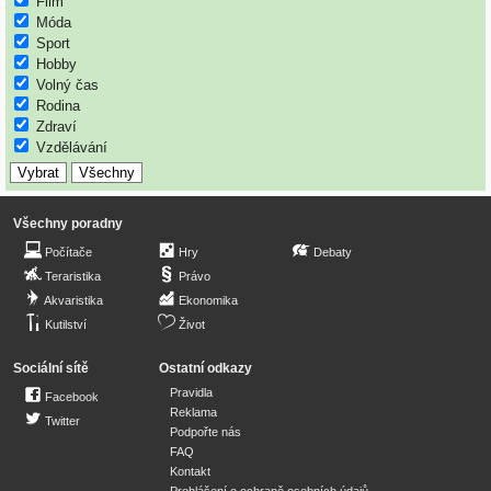
Film
Móda
Sport
Hobby
Volný čas
Rodina
Zdraví
Vzdělávání
Všechny poradny
Počítače
Hry
Debaty
Teraristika
Právo
Akvaristika
Ekonomika
Kutilství
Život
Sociální sítě
Ostatní odkazy
Pravidla
Facebook
Reklama
Twitter
Podpořte nás
FAQ
Kontakt
Prohlášení o ochraně osobních údajů