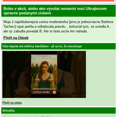
Bobo v akcii, alebo ako vyvolat nenavist voci Ukrajincom
spravne podanymi cislami
Moja 2.najoblubenejsia ceska moderatorka (prva je jednoznacne Barbora
Tacheci) opat perlila a odhalovala pravdu....bohuzial tym, ze uviedla A,
ale uz zabudla povedat B. Ale to bola urcite len nahoda.
Přejít na článek
Táto kapela má milióny fanúšikov - až na to, že neexistuje
Přejít na videa
Aktuality