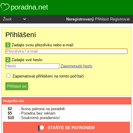
poradna.net
Neregistrovaný
Přihlásit
Registrovat
Přihlášení
1
Zadajte svou přezdívku nebo e-mail:
2
Zadajte své heslo:
Zapomenuté heslo
Zapamatovat přihlášení na tomto počítači
Podpořte nás
$2
- Ikona patrona na poradně
$5
- Poradna bez reklam
$10
- Soukromé poradenství
STAŇTE SE PATRONEM