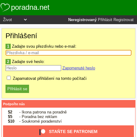
poradna.net
Neregistrovaný
Přihlásit
Registrovat
Přihlášení
1
Zadajte svou přezdívku nebo e-mail:
2
Zadajte své heslo:
Zapomenuté heslo
Zapamatovat přihlášení na tomto počítači
Podpořte nás
$2
- Ikona patrona na poradně
$5
- Poradna bez reklam
$10
- Soukromé poradenství
STAŇTE SE PATRONEM