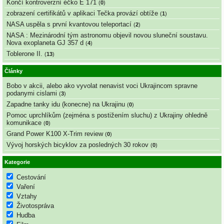
Končí kontroverzní éčko E 171
(
0
)
zobrazení certifikátů v aplikaci Tečka provází obtíže
(
1
)
NASA uspěla s první kvantovou teleportací
(
2
)
NASA : Mezinárodní tým astronomu objevil novou sluneční soustavu.
Nova exoplaneta GJ 357 d
(
4
)
Toblerone II.
(
13
)
Články
Bobo v akcii, alebo ako vyvolat nenavist voci Ukrajincom spravne
podanymi cislami
(
3
)
Zapadne tanky idu (konecne) na Ukrajinu
(
0
)
Pomoc uprchlíkům (zejména s postižením sluchu) z Ukrajiny ohledně
komunikace
(
0
)
Grand Power K100 X-Trim review
(
0
)
Vývoj horských bicyklov za posledných 30 rokov
(
0
)
Kategorie
Cestování
Vaření
Vztahy
Životospráva
Hudba