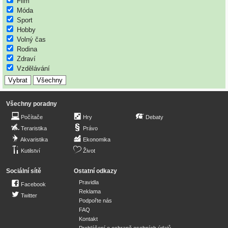
Film
Móda
Sport
Hobby
Volný čas
Rodina
Zdraví
Vzdělávání
Všechny poradny
Počítače
Hry
Debaty
Teraristika
Právo
Akvaristika
Ekonomika
Kutilství
Život
Sociální sítě
Ostatní odkazy
Pravidla
Facebook
Reklama
Twitter
Podpořte nás
FAQ
Kontakt
Prohlášení o ochraně osobních údajů