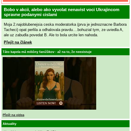
Bobo v akcii, alebo ako vyvolat nenavist voci Ukrajincom
spravne podanymi cislami
Moja 2.najoblubenejsia ceska moderatorka (prva je jednoznacne Barbora
Tacheci) opat perlila a odhalovala pravdu....bohuzial tym, ze uviedla A,
ale uz zabudla povedat B. Ale to bola urcite len nahoda.
Přejít na článek
Táto kapela má milióny fanúšikov - až na to, že neexistuje
Přejít na videa
Aktuality