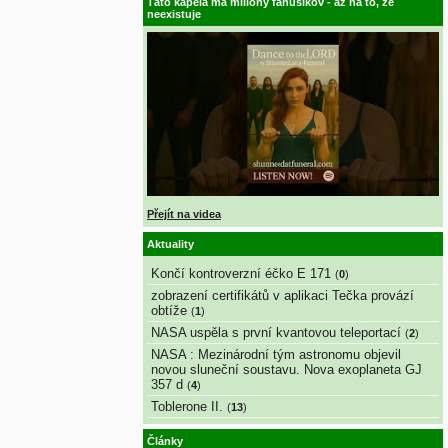
Táto kapela má milióny fanúšikov - až na to, že
neexistuje
Přejít na videa
Aktuality
Končí kontroverzní éčko E 171
(
0
)
zobrazení certifikátů v aplikaci Tečka provází
obtíže
(
1
)
NASA uspěla s první kvantovou teleportací
(
2
)
NASA : Mezinárodní tým astronomu objevil
novou sluneční soustavu. Nova exoplaneta GJ
357 d
(
4
)
Toblerone II.
(
13
)
Články