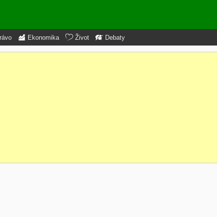
rávo
Ekonomika
Život
Debaty