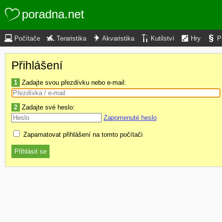
poradna.net
Počítače
Teraristika
Akvaristika
Kutilství
Hry
P
Přihlášení
1
Zadajte svou přezdívku nebo e-mail:
2
Zadajte své heslo:
Zapomenuté heslo
Zapamatovat přihlášení na tomto počítači