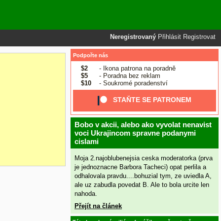
Neregistrovaný
Přihlásit
Registrovat
Podpořte nás
$2
- Ikona patrona na poradně
$5
- Poradna bez reklam
$10
- Soukromé poradenství
STAŇTE SE PATRONEM
Bobo v akcii, alebo ako vyvolat nenavist
voci Ukrajincom spravne podanymi
cislami
Moja 2.najoblubenejsia ceska moderatorka (prva
je jednoznacne Barbora Tacheci) opat perlila a
odhalovala pravdu....bohuzial tym, ze uviedla A,
ale uz zabudla povedat B. Ale to bola urcite len
nahoda.
Přejít na článek