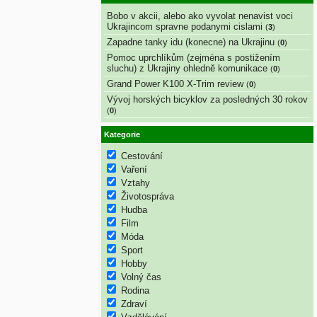
Bobo v akcii, alebo ako vyvolat nenavist voci
Ukrajincom spravne podanymi cislami
(
3
)
Zapadne tanky idu (konecne) na Ukrajinu
(
0
)
Pomoc uprchlíkům (zejména s postižením
sluchu) z Ukrajiny ohledně komunikace
(
0
)
Grand Power K100 X-Trim review
(
0
)
Vývoj horských bicyklov za posledných 30 rokov
(
0
)
Kategorie
Cestování
Vaření
Vztahy
Životospráva
Hudba
Film
Móda
Sport
Hobby
Volný čas
Rodina
Zdraví