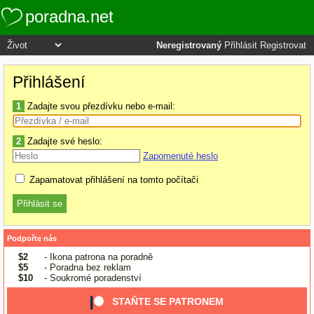
poradna.net
Neregistrovaný
Přihlásit
Registrovat
Přihlášení
1
Zadajte svou přezdívku nebo e-mail:
2
Zadajte své heslo:
Zapomenuté heslo
Zapamatovat přihlášení na tomto počítači
Podpořte nás
$2
- Ikona patrona na poradně
$5
- Poradna bez reklam
$10
- Soukromé poradenství
STAŇTE SE PATRONEM