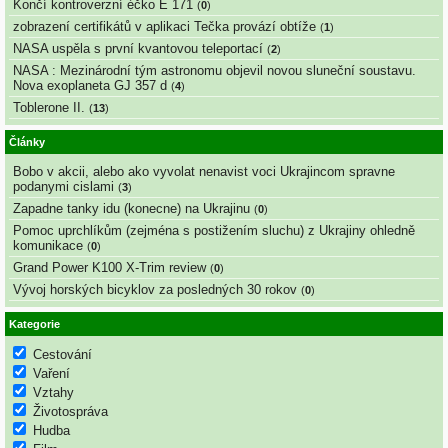
Končí kontroverzní éčko E 171
(
0
)
zobrazení certifikátů v aplikaci Tečka provází obtíže
(
1
)
NASA uspěla s první kvantovou teleportací
(
2
)
NASA : Mezinárodní tým astronomu objevil novou sluneční soustavu.
Nova exoplaneta GJ 357 d
(
4
)
Toblerone II.
(
13
)
Články
Bobo v akcii, alebo ako vyvolat nenavist voci Ukrajincom spravne
podanymi cislami
(
3
)
Zapadne tanky idu (konecne) na Ukrajinu
(
0
)
Pomoc uprchlíkům (zejména s postižením sluchu) z Ukrajiny ohledně
komunikace
(
0
)
Grand Power K100 X-Trim review
(
0
)
Vývoj horských bicyklov za posledných 30 rokov
(
0
)
Kategorie
Cestování
Vaření
Vztahy
Životospráva
Hudba