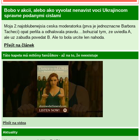
Bobo v akcii, alebo ako vyvolat nenavist voci Ukrajincom
spravne podanymi cislami
Moja 2.najoblubenejsia ceska moderatorka (prva je jednoznacne Barbora
Tacheci) opat perlila a odhalovala pravdu....bohuzial tym, ze uviedla A,
ale uz zabudla povedat B. Ale to bola urcite len nahoda.
Přejít na článek
Táto kapela má milióny fanúšikov - až na to, že neexistuje
Přejít na videa
Aktuality