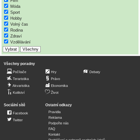
Film
Móda
Sport
Hobby
Volný čas
Rodina
Zdraví
Vzdělávání
Všechny poradny
Počítače
Hry
Debaty
Teraristika
Právo
Akvaristika
Ekonomika
Kutilství
Život
Sociální sítě
Ostatní odkazy
Pravidla
Facebook
Reklama
Twitter
Podpořte nás
FAQ
Kontakt
Prohlášení o ochraně osobních údajů