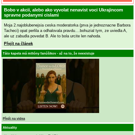
Bobo v akcii, alebo ako vyvolat nenavist voci Ukrajincom
spravne podanymi cislami
Moja 2.najoblubenejsia ceska moderatorka (prva je jednoznacne Barbora
Tacheci) opat perlila a odhalovala pravdu....bohuzial tym, ze uviedla A,
ale uz zabudla povedat B. Ale to bola urcite len nahoda.
Přejít na článek
Táto kapela má milióny fanúšikov - až na to, že neexistuje
Přejít na videa
Aktuality