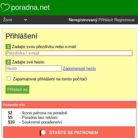
poradna.net
Neregistrovaný
Přihlásit
Registrovat
Přihlášení
1
Zadajte svou přezdívku nebo e-mail:
2
Zadajte své heslo:
Zapomenuté heslo
Zapamatovat přihlášení na tomto počítači
Podpořte nás
$2
- Ikona patrona na poradně
$5
- Poradna bez reklam
$10
- Soukromé poradenství
STAŇTE SE PATRONEM