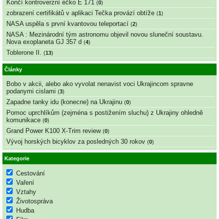
Končí kontroverzní éčko E 171
(
0
)
zobrazení certifikátů v aplikaci Tečka provází obtíže
(
1
)
NASA uspěla s první kvantovou teleportací
(
2
)
NASA : Mezinárodní tým astronomu objevil novou sluneční soustavu.
Nova exoplaneta GJ 357 d
(
4
)
Toblerone II.
(
13
)
Články
Bobo v akcii, alebo ako vyvolat nenavist voci Ukrajincom spravne
podanymi cislami
(
3
)
Zapadne tanky idu (konecne) na Ukrajinu
(
0
)
Pomoc uprchlíkům (zejména s postižením sluchu) z Ukrajiny ohledně
komunikace
(
0
)
Grand Power K100 X-Trim review
(
0
)
Vývoj horských bicyklov za posledných 30 rokov
(
0
)
Kategorie
Cestování
Vaření
Vztahy
Životospráva
Hudba