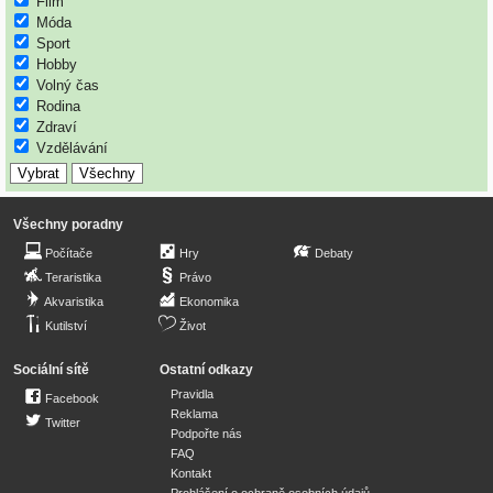
Film
Móda
Sport
Hobby
Volný čas
Rodina
Zdraví
Vzdělávání
Všechny poradny
Počítače
Hry
Debaty
Teraristika
Právo
Akvaristika
Ekonomika
Kutilství
Život
Sociální sítě
Ostatní odkazy
Pravidla
Facebook
Reklama
Twitter
Podpořte nás
FAQ
Kontakt
Prohlášení o ochraně osobních údajů