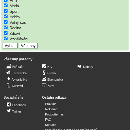
Film
Móda
Sport
Hobby
Volný čas
Rodina
Zdraví
Vzdělávání
Všechny poradny
Počítače
Hry
Debaty
Teraristika
Právo
Akvaristika
Ekonomika
Kutilství
Život
Sociální sítě
Ostatní odkazy
Pravidla
Facebook
Reklama
Twitter
Podpořte nás
FAQ
Kontakt
Prohlášení o ochraně osobních údajů