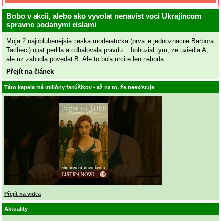
Bobo v akcii, alebo ako vyvolat nenavist voci Ukrajincom
spravne podanymi cislami
Moja 2.najoblubenejsia ceska moderatorka (prva je jednoznacne Barbora
Tacheci) opat perlila a odhalovala pravdu....bohuzial tym, ze uviedla A,
ale uz zabudla povedat B. Ale to bola urcite len nahoda.
Přejít na článek
Táto kapela má milióny fanúšikov - až na to, že neexistuje
Přejít na videa
Aktuality