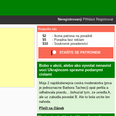
Neregistrovaný
Přihlásit
Registrovat
Podpořte nás
$2
- Ikona patrona na poradně
$5
- Poradna bez reklam
$10
- Soukromé poradenství
STAŇTE SE PATRONEM
Bobo v akcii, alebo ako vyvolat nenavist
voci Ukrajincom spravne podanymi
cislami
Moja 2.najoblubenejsia ceska moderatorka (prva
je jednoznacne Barbora Tacheci) opat perlila a
odhalovala pravdu....bohuzial tym, ze uviedla A,
ale uz zabudla povedat B. Ale to bola urcite len
nahoda.
Přejít na článek