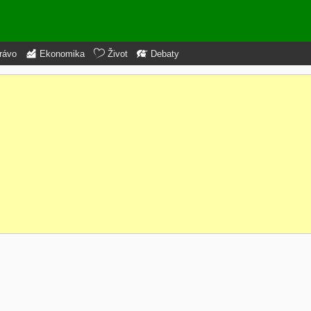
rávo
Ekonomika
Život
Debaty