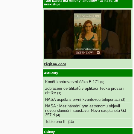
Táto kapela má milióny fanúšikov - až na to, že
neexistuje
Přejít na videa
Aktuality
Končí kontroverzní éčko E 171
(
0
)
zobrazení certifikátů v aplikaci Tečka provází
obtíže
(
1
)
NASA uspěla s první kvantovou teleportací
(
2
)
NASA : Mezinárodní tým astronomu objevil
novou sluneční soustavu. Nova exoplaneta GJ
357 d
(
4
)
Toblerone II.
(
13
)
Články