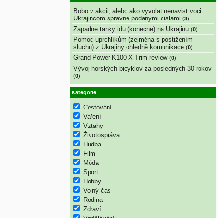
Bobo v akcii, alebo ako vyvolat nenavist voci
Ukrajincom spravne podanymi cislami
(
3
)
Zapadne tanky idu (konecne) na Ukrajinu
(
0
)
Pomoc uprchlíkům (zejména s postižením
sluchu) z Ukrajiny ohledně komunikace
(
0
)
Grand Power K100 X-Trim review
(
0
)
Vývoj horských bicyklov za posledných 30 rokov
(
0
)
Kategorie
Cestování
Vaření
Vztahy
Životospráva
Hudba
Film
Móda
Sport
Hobby
Volný čas
Rodina
Zdraví