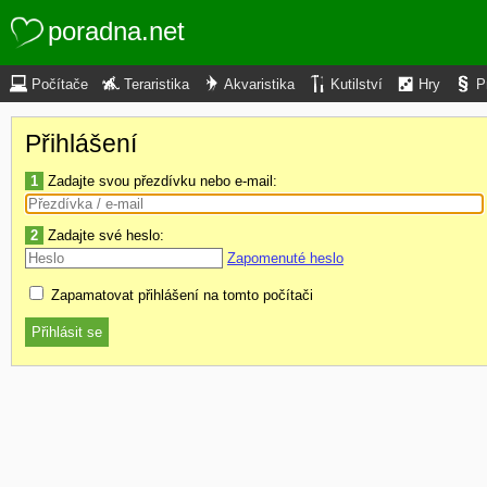
poradna.net
Počítače
Teraristika
Akvaristika
Kutilství
Hry
P
Přihlášení
1
Zadajte svou přezdívku nebo e-mail:
2
Zadajte své heslo:
Zapomenuté heslo
Zapamatovat přihlášení na tomto počítači