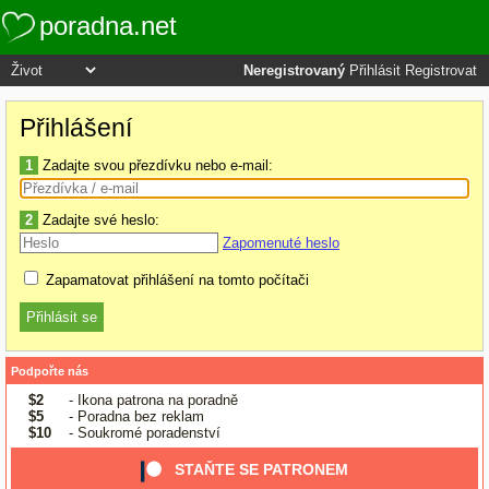
poradna.net
Neregistrovaný
Přihlásit
Registrovat
Přihlášení
1
Zadajte svou přezdívku nebo e-mail:
2
Zadajte své heslo:
Zapomenuté heslo
Zapamatovat přihlášení na tomto počítači
Podpořte nás
$2
- Ikona patrona na poradně
$5
- Poradna bez reklam
$10
- Soukromé poradenství
STAŇTE SE PATRONEM