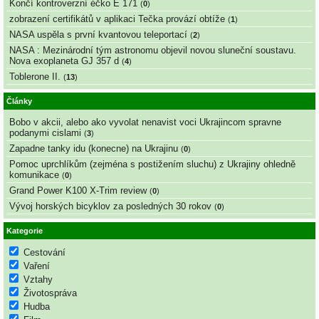
Končí kontroverzní éčko E 171
(
0
)
zobrazení certifikátů v aplikaci Tečka provází obtíže
(
1
)
NASA uspěla s první kvantovou teleportací
(
2
)
NASA : Mezinárodní tým astronomu objevil novou sluneční soustavu.
Nova exoplaneta GJ 357 d
(
4
)
Toblerone II.
(
13
)
Články
Bobo v akcii, alebo ako vyvolat nenavist voci Ukrajincom spravne
podanymi cislami
(
3
)
Zapadne tanky idu (konecne) na Ukrajinu
(
0
)
Pomoc uprchlíkům (zejména s postižením sluchu) z Ukrajiny ohledně
komunikace
(
0
)
Grand Power K100 X-Trim review
(
0
)
Vývoj horských bicyklov za posledných 30 rokov
(
0
)
Kategorie
Cestování
Vaření
Vztahy
Životospráva
Hudba