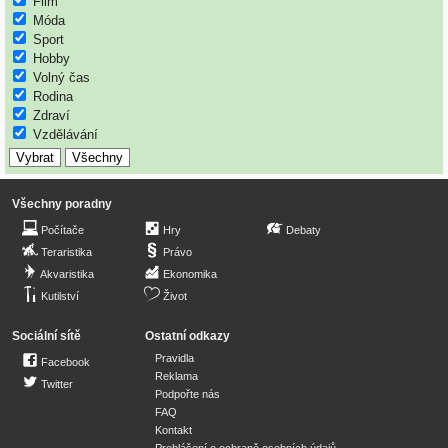
Film
Móda
Sport
Hobby
Volný čas
Rodina
Zdraví
Vzdělávání
Všechny poradny
Počítače
Hry
Debaty
Teraristika
Právo
Akvaristika
Ekonomika
Kutilství
Život
Sociální sítě
Ostatní odkazy
Pravidla
Facebook
Reklama
Twitter
Podpořte nás
FAQ
Kontakt
Prohlášení o ochraně osobních údajů