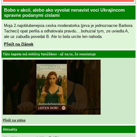
Bobo v akcii, alebo ako vyvolat nenavist voci Ukrajincom
spravne podanymi cislami
Moja 2.najoblubenejsia ceska moderatorka (prva je jednoznacne Barbora
Tacheci) opat perlila a odhalovala pravdu....bohuzial tym, ze uviedla A,
ale uz zabudla povedat B. Ale to bola urcite len nahoda.
Přejít na článek
Táto kapela má milióny fanúšikov - až na to, že neexistuje
Přejít na videa
Aktuality