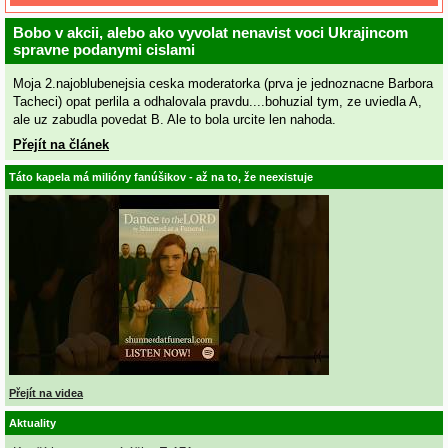
Bobo v akcii, alebo ako vyvolat nenavist voci Ukrajincom
spravne podanymi cislami
Moja 2.najoblubenejsia ceska moderatorka (prva je jednoznacne Barbora
Tacheci) opat perlila a odhalovala pravdu....bohuzial tym, ze uviedla A,
ale uz zabudla povedat B. Ale to bola urcite len nahoda.
Přejít na článek
Táto kapela má milióny fanúšikov - až na to, že neexistuje
Přejít na videa
Aktuality