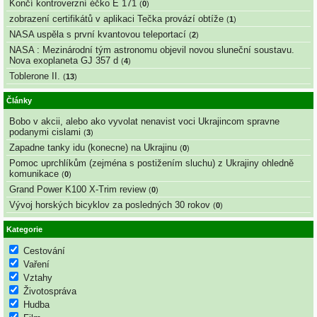
Končí kontroverzní éčko E 171
(
0
)
zobrazení certifikátů v aplikaci Tečka provází obtíže
(
1
)
NASA uspěla s první kvantovou teleportací
(
2
)
NASA : Mezinárodní tým astronomu objevil novou sluneční soustavu.
Nova exoplaneta GJ 357 d
(
4
)
Toblerone II.
(
13
)
Články
Bobo v akcii, alebo ako vyvolat nenavist voci Ukrajincom spravne
podanymi cislami
(
3
)
Zapadne tanky idu (konecne) na Ukrajinu
(
0
)
Pomoc uprchlíkům (zejména s postižením sluchu) z Ukrajiny ohledně
komunikace
(
0
)
Grand Power K100 X-Trim review
(
0
)
Vývoj horských bicyklov za posledných 30 rokov
(
0
)
Kategorie
Cestování
Vaření
Vztahy
Životospráva
Hudba