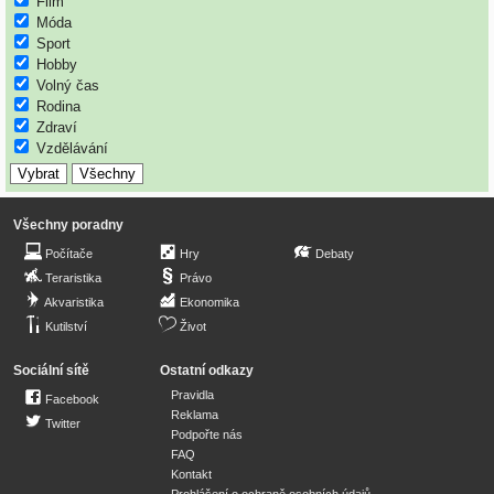
Film
Móda
Sport
Hobby
Volný čas
Rodina
Zdraví
Vzdělávání
Všechny poradny
Počítače
Hry
Debaty
Teraristika
Právo
Akvaristika
Ekonomika
Kutilství
Život
Sociální sítě
Ostatní odkazy
Pravidla
Facebook
Reklama
Twitter
Podpořte nás
FAQ
Kontakt
Prohlášení o ochraně osobních údajů