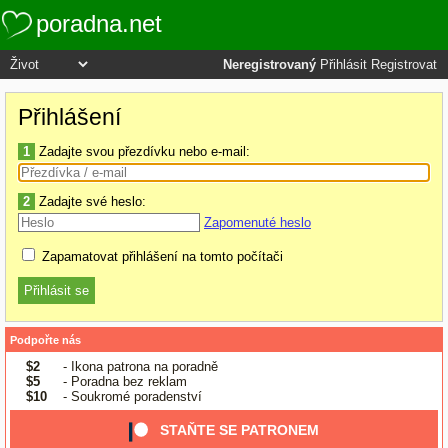
poradna.net
Neregistrovaný
Přihlásit
Registrovat
Přihlášení
1
Zadajte svou přezdívku nebo e-mail:
2
Zadajte své heslo:
Zapomenuté heslo
Zapamatovat přihlášení na tomto počítači
Podpořte nás
$2
- Ikona patrona na poradně
$5
- Poradna bez reklam
$10
- Soukromé poradenství
STAŇTE SE PATRONEM