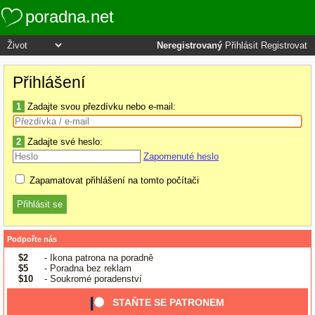
poradna.net
Neregistrovaný
Přihlásit
Registrovat
Přihlášení
1
Zadajte svou přezdívku nebo e-mail:
2
Zadajte své heslo:
Zapomenuté heslo
Zapamatovat přihlášení na tomto počítači
Podpořte nás
$2
- Ikona patrona na poradně
$5
- Poradna bez reklam
$10
- Soukromé poradenství
STAŇTE SE PATRONEM