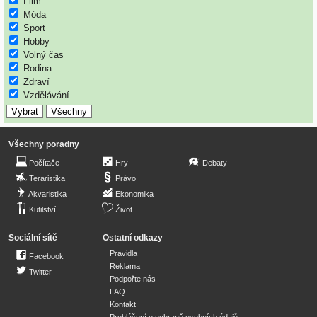
Film
Móda
Sport
Hobby
Volný čas
Rodina
Zdraví
Vzdělávání
Všechny poradny
Počítače
Hry
Debaty
Teraristika
Právo
Akvaristika
Ekonomika
Kutilství
Život
Sociální sítě
Ostatní odkazy
Pravidla
Facebook
Reklama
Twitter
Podpořte nás
FAQ
Kontakt
Prohlášení o ochraně osobních údajů