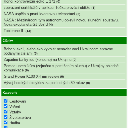
Končí kontroverzní éčko E 171
(
0
)
zobrazení certifikátů v aplikaci Tečka provází obtíže
(
1
)
NASA uspěla s první kvantovou teleportací
(
2
)
NASA : Mezinárodní tým astronomu objevil novou sluneční soustavu.
Nova exoplaneta GJ 357 d
(
4
)
Toblerone II.
(
13
)
Články
Bobo v akcii, alebo ako vyvolat nenavist voci Ukrajincom spravne
podanymi cislami
(
3
)
Zapadne tanky idu (konecne) na Ukrajinu
(
0
)
Pomoc uprchlíkům (zejména s postižením sluchu) z Ukrajiny ohledně
komunikace
(
0
)
Grand Power K100 X-Trim review
(
0
)
Vývoj horských bicyklov za posledných 30 rokov
(
0
)
Kategorie
Cestování
Vaření
Vztahy
Životospráva
Hudba