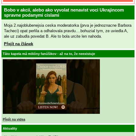
Bobo v akcii, alebo ako vyvolat nenavist voci Ukrajincom
spravne podanymi cislami
Moja 2.najoblubenejsia ceska moderatorka (prva je jednoznacne Barbora
Tacheci) opat perlila a odhalovala pravdu....bohuzial tym, ze uviedla A,
ale uz zabudla povedat B. Ale to bola urcite len nahoda.
Přejít na článek
Táto kapela má milióny fanúšikov - až na to, že neexistuje
Přejít na videa
Aktuality