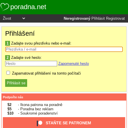
poradna.net
Neregistrovaný
Přihlásit
Registrovat
Přihlášení
1
Zadajte svou přezdívku nebo e-mail:
2
Zadajte své heslo:
Zapomenuté heslo
Zapamatovat přihlášení na tomto počítači
Podpořte nás
$2
- Ikona patrona na poradně
$5
- Poradna bez reklam
$10
- Soukromé poradenství
STAŇTE SE PATRONEM