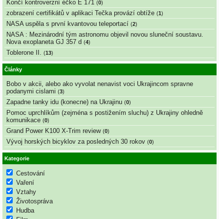
Končí kontroverzní éčko E 171
(
0
)
zobrazení certifikátů v aplikaci Tečka provází obtíže
(
1
)
NASA uspěla s první kvantovou teleportací
(
2
)
NASA : Mezinárodní tým astronomu objevil novou sluneční soustavu.
Nova exoplaneta GJ 357 d
(
4
)
Toblerone II.
(
13
)
Články
Bobo v akcii, alebo ako vyvolat nenavist voci Ukrajincom spravne
podanymi cislami
(
3
)
Zapadne tanky idu (konecne) na Ukrajinu
(
0
)
Pomoc uprchlíkům (zejména s postižením sluchu) z Ukrajiny ohledně
komunikace
(
0
)
Grand Power K100 X-Trim review
(
0
)
Vývoj horských bicyklov za posledných 30 rokov
(
0
)
Kategorie
Cestování
Vaření
Vztahy
Životospráva
Hudba