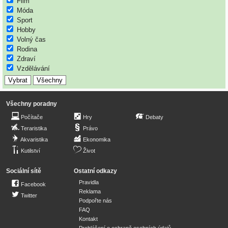
Film
Móda
Sport
Hobby
Volný čas
Rodina
Zdraví
Vzdělávání
Všechny poradny
Počítače
Hry
Debaty
Teraristika
Právo
Akvaristika
Ekonomika
Kutilství
Život
Sociální sítě
Ostatní odkazy
Pravidla
Facebook
Reklama
Twitter
Podpořte nás
FAQ
Kontakt
Prohlášení o ochraně osobních údajů