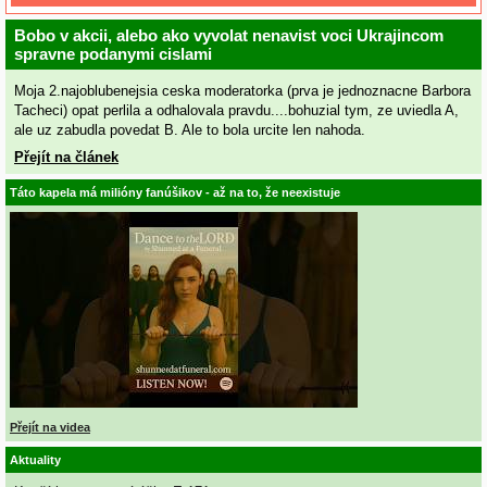
Bobo v akcii, alebo ako vyvolat nenavist voci Ukrajincom
spravne podanymi cislami
Moja 2.najoblubenejsia ceska moderatorka (prva je jednoznacne Barbora
Tacheci) opat perlila a odhalovala pravdu....bohuzial tym, ze uviedla A,
ale uz zabudla povedat B. Ale to bola urcite len nahoda.
Přejít na článek
Táto kapela má milióny fanúšikov - až na to, že neexistuje
Přejít na videa
Aktuality