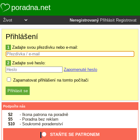
poradna.net
Neregistrovaný
Přihlásit
Registrovat
Přihlášení
1
Zadajte svou přezdívku nebo e-mail:
2
Zadajte své heslo:
Zapomenuté heslo
Zapamatovat přihlášení na tomto počítači
Podpořte nás
$2
- Ikona patrona na poradně
$5
- Poradna bez reklam
$10
- Soukromé poradenství
STAŇTE SE PATRONEM