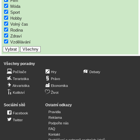
Film
Móda
Sport
Hobby
Volný čas
Rodina
Zdraví
Vzdělávání
Všechny poradny
Počítače
Hry
Debaty
Teraristika
Právo
Akvaristika
Ekonomika
Kutilství
Život
Sociální sítě
Ostatní odkazy
Pravidla
Facebook
Reklama
Twitter
Podpořte nás
FAQ
Kontakt
Prohlášení o ochraně osobních údajů