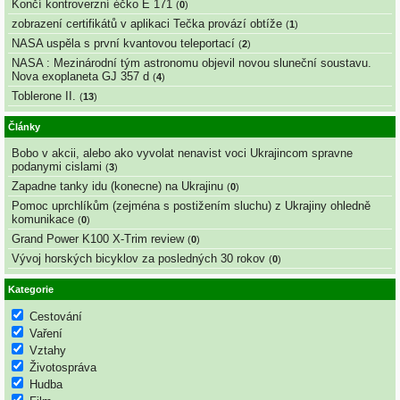
Končí kontroverzní éčko E 171
(
0
)
zobrazení certifikátů v aplikaci Tečka provází obtíže
(
1
)
NASA uspěla s první kvantovou teleportací
(
2
)
NASA : Mezinárodní tým astronomu objevil novou sluneční soustavu.
Nova exoplaneta GJ 357 d
(
4
)
Toblerone II.
(
13
)
Články
Bobo v akcii, alebo ako vyvolat nenavist voci Ukrajincom spravne
podanymi cislami
(
3
)
Zapadne tanky idu (konecne) na Ukrajinu
(
0
)
Pomoc uprchlíkům (zejména s postižením sluchu) z Ukrajiny ohledně
komunikace
(
0
)
Grand Power K100 X-Trim review
(
0
)
Vývoj horských bicyklov za posledných 30 rokov
(
0
)
Kategorie
Cestování
Vaření
Vztahy
Životospráva
Hudba