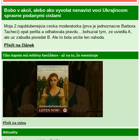
Bobo v akcii, alebo ako vyvolat nenavist voci Ukrajincom
spravne podanymi cislami
Moja 2.najoblubenejsia ceska moderatorka (prva je jednoznacne Barbora
Tacheci) opat perlila a odhalovala pravdu....bohuzial tym, ze uviedla A,
ale uz zabudla povedat B. Ale to bola urcite len nahoda.
Přejít na článek
Táto kapela má milióny fanúšikov - až na to, že neexistuje
Přejít na videa
Aktuality