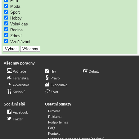
Film
Móda
Sport
Hobby
Volný čas
Rodina
Zdraví
Vzdělávání
Všechny poradny
Počítače
Hry
Debaty
Teraristika
Právo
Akvaristika
Ekonomika
Kutilství
Život
Sociální sítě
Ostatní odkazy
Pravidla
Facebook
Reklama
Twitter
Podpořte nás
FAQ
Kontakt
Prohlášení o ochraně osobních údajů