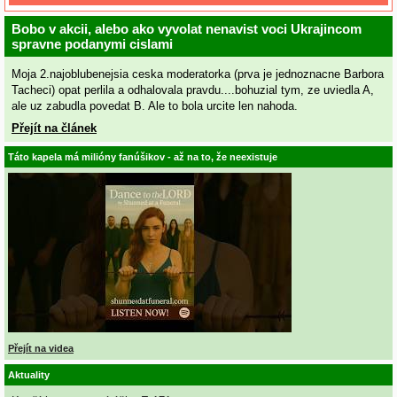
Bobo v akcii, alebo ako vyvolat nenavist voci Ukrajincom
spravne podanymi cislami
Moja 2.najoblubenejsia ceska moderatorka (prva je jednoznacne Barbora
Tacheci) opat perlila a odhalovala pravdu....bohuzial tym, ze uviedla A,
ale uz zabudla povedat B. Ale to bola urcite len nahoda.
Přejít na článek
Táto kapela má milióny fanúšikov - až na to, že neexistuje
Přejít na videa
Aktuality