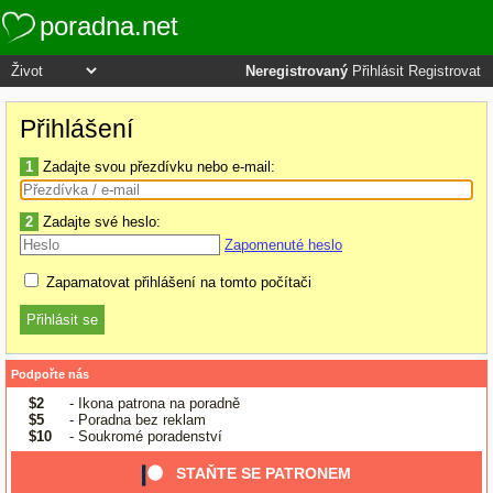
poradna.net
Neregistrovaný
Přihlásit
Registrovat
Přihlášení
1
Zadajte svou přezdívku nebo e-mail:
2
Zadajte své heslo:
Zapomenuté heslo
Zapamatovat přihlášení na tomto počítači
Podpořte nás
$2
- Ikona patrona na poradně
$5
- Poradna bez reklam
$10
- Soukromé poradenství
STAŇTE SE PATRONEM