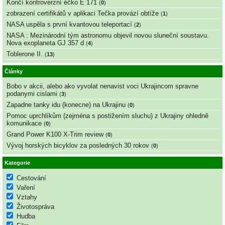
Končí kontroverzní éčko E 171
(
0
)
zobrazení certifikátů v aplikaci Tečka provází obtíže
(
1
)
NASA uspěla s první kvantovou teleportací
(
2
)
NASA : Mezinárodní tým astronomu objevil novou sluneční soustavu.
Nova exoplaneta GJ 357 d
(
4
)
Toblerone II.
(
13
)
Články
Bobo v akcii, alebo ako vyvolat nenavist voci Ukrajincom spravne
podanymi cislami
(
3
)
Zapadne tanky idu (konecne) na Ukrajinu
(
0
)
Pomoc uprchlíkům (zejména s postižením sluchu) z Ukrajiny ohledně
komunikace
(
0
)
Grand Power K100 X-Trim review
(
0
)
Vývoj horských bicyklov za posledných 30 rokov
(
0
)
Kategorie
Cestování
Vaření
Vztahy
Životospráva
Hudba