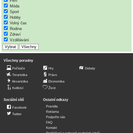
Film
Móda
Sport
Hobby
Volný čas
Rodina
Zdraví
Vzdělávání
Všechny poradny
Počítače
Hry
Debaty
Teraristika
Právo
Akvaristika
Ekonomika
Kutilství
Život
Sociální sítě
Ostatní odkazy
Pravidla
Facebook
Reklama
Twitter
Podpořte nás
FAQ
Kontakt
Prohlášení o ochraně osobních údajů