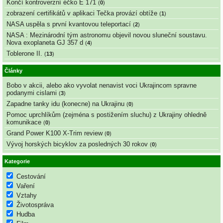
Končí kontroverzní éčko E 171
(
0
)
zobrazení certifikátů v aplikaci Tečka provází obtíže
(
1
)
NASA uspěla s první kvantovou teleportací
(
2
)
NASA : Mezinárodní tým astronomu objevil novou sluneční soustavu.
Nova exoplaneta GJ 357 d
(
4
)
Toblerone II.
(
13
)
Články
Bobo v akcii, alebo ako vyvolat nenavist voci Ukrajincom spravne
podanymi cislami
(
3
)
Zapadne tanky idu (konecne) na Ukrajinu
(
0
)
Pomoc uprchlíkům (zejména s postižením sluchu) z Ukrajiny ohledně
komunikace
(
0
)
Grand Power K100 X-Trim review
(
0
)
Vývoj horských bicyklov za posledných 30 rokov
(
0
)
Kategorie
Cestování
Vaření
Vztahy
Životospráva
Hudba