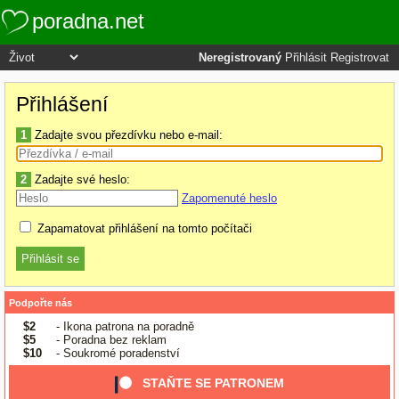
poradna.net
Neregistrovaný
Přihlásit
Registrovat
Přihlášení
1
Zadajte svou přezdívku nebo e-mail:
2
Zadajte své heslo:
Zapomenuté heslo
Zapamatovat přihlášení na tomto počítači
Podpořte nás
$2
- Ikona patrona na poradně
$5
- Poradna bez reklam
$10
- Soukromé poradenství
STAŇTE SE PATRONEM