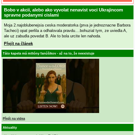
Bobo v akcii, alebo ako vyvolat nenavist voci Ukrajincom
spravne podanymi cislami
Moja 2.najoblubenejsia ceska moderatorka (prva je jednoznacne Barbora
Tacheci) opat perlila a odhalovala pravdu....bohuzial tym, ze uviedla A,
ale uz zabudla povedat B. Ale to bola urcite len nahoda.
Přejít na článek
Táto kapela má milióny fanúšikov - až na to, že neexistuje
Přejít na videa
Aktuality