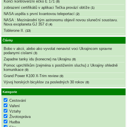
Končí kontroverzní éčko E 171
(
0
)
zobrazení certifikátů v aplikaci Tečka provází obtíže
(
1
)
NASA uspěla s první kvantovou teleportací
(
2
)
NASA : Mezinárodní tým astronomu objevil novou sluneční soustavu.
Nova exoplaneta GJ 357 d
(
4
)
Toblerone II.
(
13
)
Články
Bobo v akcii, alebo ako vyvolat nenavist voci Ukrajincom spravne
podanymi cislami
(
3
)
Zapadne tanky idu (konecne) na Ukrajinu
(
0
)
Pomoc uprchlíkům (zejména s postižením sluchu) z Ukrajiny ohledně
komunikace
(
0
)
Grand Power K100 X-Trim review
(
0
)
Vývoj horských bicyklov za posledných 30 rokov
(
0
)
Kategorie
Cestování
Vaření
Vztahy
Životospráva
Hudba