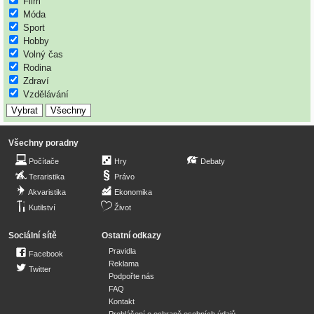
Film
Móda
Sport
Hobby
Volný čas
Rodina
Zdraví
Vzdělávání
Všechny poradny
Počítače
Hry
Debaty
Teraristika
Právo
Akvaristika
Ekonomika
Kutilství
Život
Sociální sítě
Ostatní odkazy
Pravidla
Facebook
Reklama
Twitter
Podpořte nás
FAQ
Kontakt
Prohlášení o ochraně osobních údajů