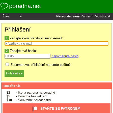
poradna.net
Neregistrovaný
Přihlásit
Registrovat
Přihlášení
1
Zadajte svou přezdívku nebo e-mail:
2
Zadajte své heslo:
Zapomenuté heslo
Zapamatovat přihlášení na tomto počítači
Podpořte nás
$2
- Ikona patrona na poradně
$5
- Poradna bez reklam
$10
- Soukromé poradenství
STAŇTE SE PATRONEM