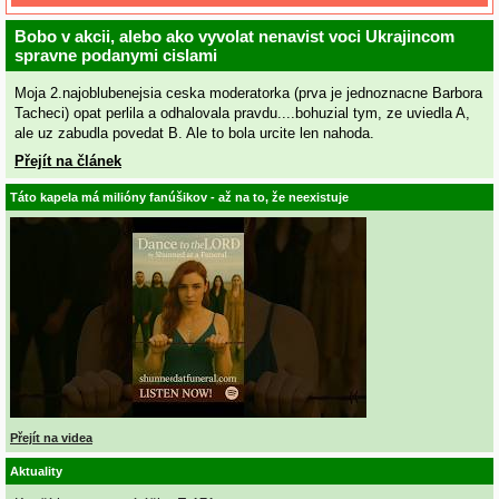
Bobo v akcii, alebo ako vyvolat nenavist voci Ukrajincom
spravne podanymi cislami
Moja 2.najoblubenejsia ceska moderatorka (prva je jednoznacne Barbora
Tacheci) opat perlila a odhalovala pravdu....bohuzial tym, ze uviedla A,
ale uz zabudla povedat B. Ale to bola urcite len nahoda.
Přejít na článek
Táto kapela má milióny fanúšikov - až na to, že neexistuje
Přejít na videa
Aktuality