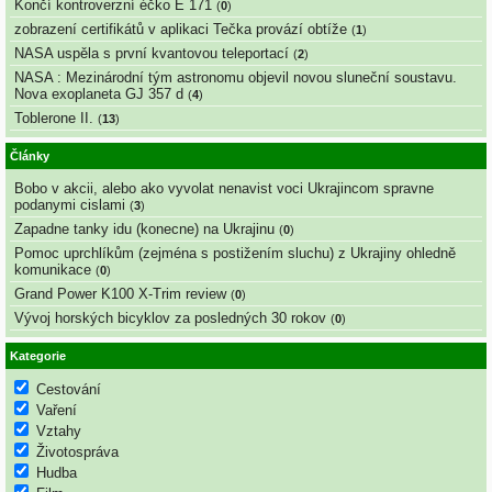
Končí kontroverzní éčko E 171
(
0
)
zobrazení certifikátů v aplikaci Tečka provází obtíže
(
1
)
NASA uspěla s první kvantovou teleportací
(
2
)
NASA : Mezinárodní tým astronomu objevil novou sluneční soustavu.
Nova exoplaneta GJ 357 d
(
4
)
Toblerone II.
(
13
)
Články
Bobo v akcii, alebo ako vyvolat nenavist voci Ukrajincom spravne
podanymi cislami
(
3
)
Zapadne tanky idu (konecne) na Ukrajinu
(
0
)
Pomoc uprchlíkům (zejména s postižením sluchu) z Ukrajiny ohledně
komunikace
(
0
)
Grand Power K100 X-Trim review
(
0
)
Vývoj horských bicyklov za posledných 30 rokov
(
0
)
Kategorie
Cestování
Vaření
Vztahy
Životospráva
Hudba