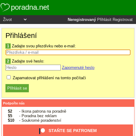
poradna.net
Neregistrovaný
Přihlásit
Registrovat
Přihlášení
1
Zadajte svou přezdívku nebo e-mail:
2
Zadajte své heslo:
Zapomenuté heslo
Zapamatovat přihlášení na tomto počítači
Podpořte nás
$2
- Ikona patrona na poradně
$5
- Poradna bez reklam
$10
- Soukromé poradenství
STAŇTE SE PATRONEM