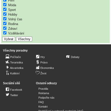
Film
Móda
Sport
Hobby
Volný čas
Rodina
Zdraví
Vzdělávání
Všechny poradny
Počítače
Hry
Debaty
Teraristika
Právo
Akvaristika
Ekonomika
Kutilství
Život
Sociální sítě
Ostatní odkazy
Pravidla
Facebook
Reklama
Twitter
Podpořte nás
FAQ
Kontakt
Prohlášení o ochraně osobních údajů