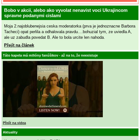
Bobo v akcii, alebo ako vyvolat nenavist voci Ukrajincom
spravne podanymi cislami
Moja 2.najoblubenejsia ceska moderatorka (prva je jednoznacne Barbora
Tacheci) opat perlila a odhalovala pravdu....bohuzial tym, ze uviedla A,
ale uz zabudla povedat B. Ale to bola urcite len nahoda.
Přejít na článek
Táto kapela má milióny fanúšikov - až na to, že neexistuje
Přejít na videa
Aktuality