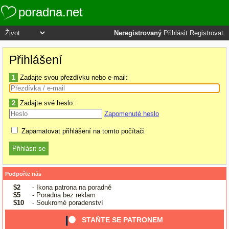
poradna.net
Neregistrovaný
Přihlásit
Registrovat
Přihlášení
1
Zadajte svou přezdívku nebo e-mail:
2
Zadajte své heslo:
Zapomenuté heslo
Zapamatovat přihlášení na tomto počítači
Podpořte nás
$2
- Ikona patrona na poradně
$5
- Poradna bez reklam
$10
- Soukromé poradenství
STAŇTE SE PATRONEM