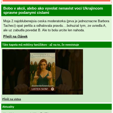
Bobo v akcii, alebo ako vyvolat nenavist voci Ukrajincom
spravne podanymi cislami
Moja 2.najoblubenejsia ceska moderatorka (prva je jednoznacne Barbora
Tacheci) opat perlila a odhalovala pravdu....bohuzial tym, ze uviedla A,
ale uz zabudla povedat B. Ale to bola urcite len nahoda.
Přejít na článek
Táto kapela má milióny fanúšikov - až na to, že neexistuje
Přejít na videa
Aktuality