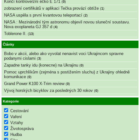
Končí kontroverzní éčko E 171
(
0
)
zobrazení certifikátů v aplikaci Tečka provází obtíže
(
1
)
NASA uspěla s první kvantovou teleportací
(
2
)
NASA : Mezinárodní tým astronomu objevil novou sluneční soustavu.
Nova exoplaneta GJ 357 d
(
4
)
Toblerone II.
(
13
)
Články
Bobo v akcii, alebo ako vyvolat nenavist voci Ukrajincom spravne
podanymi cislami
(
3
)
Zapadne tanky idu (konecne) na Ukrajinu
(
0
)
Pomoc uprchlíkům (zejména s postižením sluchu) z Ukrajiny ohledně
komunikace
(
0
)
Grand Power K100 X-Trim review
(
0
)
Vývoj horských bicyklov za posledných 30 rokov
(
0
)
Kategorie
Cestování
Vaření
Vztahy
Životospráva
Hudba