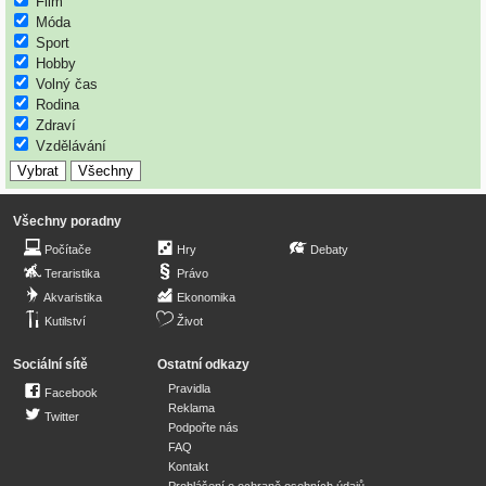
Film
Móda
Sport
Hobby
Volný čas
Rodina
Zdraví
Vzdělávání
Všechny poradny
Počítače
Hry
Debaty
Teraristika
Právo
Akvaristika
Ekonomika
Kutilství
Život
Sociální sítě
Ostatní odkazy
Pravidla
Facebook
Reklama
Twitter
Podpořte nás
FAQ
Kontakt
Prohlášení o ochraně osobních údajů