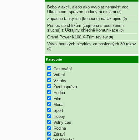
Bobo v akcii, alebo ako vyvolat nenavist voci
Ukrajincom spravne podanymi cislami
(
3
)
Zapadne tanky idu (konecne) na Ukrajinu
(
0
)
Pomoc uprchlíkům (zejména s postižením
sluchu) z Ukrajiny ohledně komunikace
(
0
)
Grand Power K100 X-Trim review
(
0
)
Vývoj horských bicyklov za posledných 30 rokov
(
0
)
Kategorie
Cestování
Vaření
Vztahy
Životospráva
Hudba
Film
Móda
Sport
Hobby
Volný čas
Rodina
Zdraví