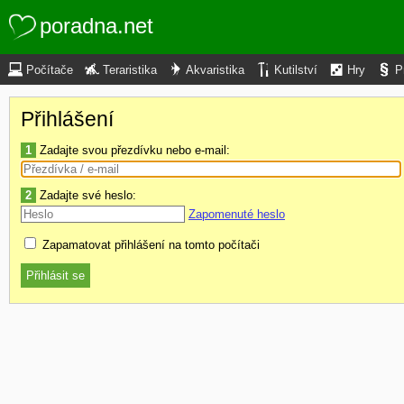
poradna.net
Počítače
Teraristika
Akvaristika
Kutilství
Hry
P
Přihlášení
1
Zadajte svou přezdívku nebo e-mail:
2
Zadajte své heslo:
Zapomenuté heslo
Zapamatovat přihlášení na tomto počítači