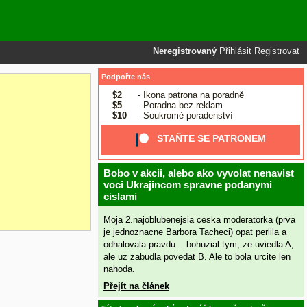
Neregistrovaný
Přihlásit
Registrovat
Podpořte nás
$2
- Ikona patrona na poradně
$5
- Poradna bez reklam
$10
- Soukromé poradenství
STAŇTE SE PATRONEM
Bobo v akcii, alebo ako vyvolat nenavist
voci Ukrajincom spravne podanymi
cislami
Moja 2.najoblubenejsia ceska moderatorka (prva
je jednoznacne Barbora Tacheci) opat perlila a
odhalovala pravdu....bohuzial tym, ze uviedla A,
ale uz zabudla povedat B. Ale to bola urcite len
nahoda.
Přejít na článek