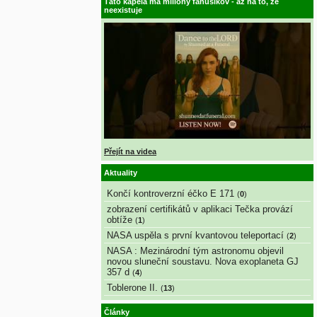
Táto kapela má milióny fanúšikov - až na to, že
neexistuje
Přejít na videa
Aktuality
Končí kontroverzní éčko E 171
(
0
)
zobrazení certifikátů v aplikaci Tečka provází
obtíže
(
1
)
NASA uspěla s první kvantovou teleportací
(
2
)
NASA : Mezinárodní tým astronomu objevil
novou sluneční soustavu. Nova exoplaneta GJ
357 d
(
4
)
Toblerone II.
(
13
)
Články