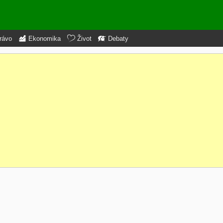
rávo
Ekonomika
Život
Debaty