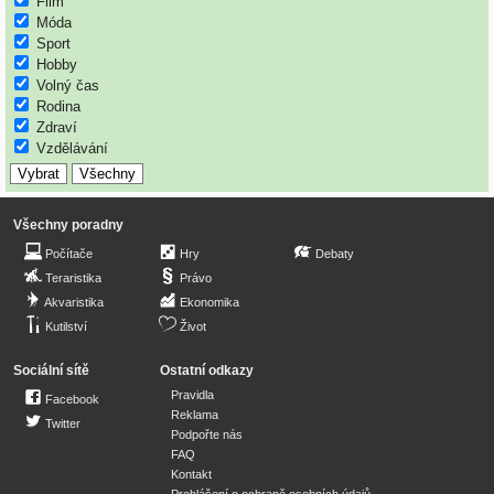
Film
Móda
Sport
Hobby
Volný čas
Rodina
Zdraví
Vzdělávání
Všechny poradny
Počítače
Hry
Debaty
Teraristika
Právo
Akvaristika
Ekonomika
Kutilství
Život
Sociální sítě
Ostatní odkazy
Pravidla
Facebook
Reklama
Twitter
Podpořte nás
FAQ
Kontakt
Prohlášení o ochraně osobních údajů