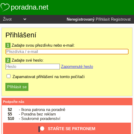
poradna.net
Neregistrovaný
Přihlásit
Registrovat
Přihlášení
1
Zadajte svou přezdívku nebo e-mail:
2
Zadajte své heslo:
Zapomenuté heslo
Zapamatovat přihlášení na tomto počítači
Podpořte nás
$2
- Ikona patrona na poradně
$5
- Poradna bez reklam
$10
- Soukromé poradenství
STAŇTE SE PATRONEM