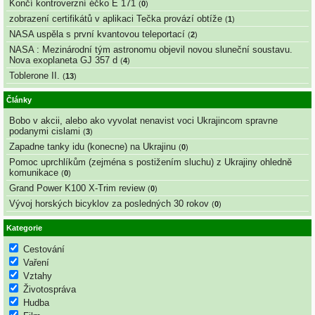
Končí kontroverzní éčko E 171
(
0
)
zobrazení certifikátů v aplikaci Tečka provází obtíže
(
1
)
NASA uspěla s první kvantovou teleportací
(
2
)
NASA : Mezinárodní tým astronomu objevil novou sluneční soustavu.
Nova exoplaneta GJ 357 d
(
4
)
Toblerone II.
(
13
)
Články
Bobo v akcii, alebo ako vyvolat nenavist voci Ukrajincom spravne
podanymi cislami
(
3
)
Zapadne tanky idu (konecne) na Ukrajinu
(
0
)
Pomoc uprchlíkům (zejména s postižením sluchu) z Ukrajiny ohledně
komunikace
(
0
)
Grand Power K100 X-Trim review
(
0
)
Vývoj horských bicyklov za posledných 30 rokov
(
0
)
Kategorie
Cestování
Vaření
Vztahy
Životospráva
Hudba