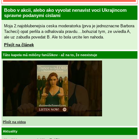
Bobo v akcii, alebo ako vyvolat nenavist voci Ukrajincom
spravne podanymi cislami
Moja 2.najoblubenejsia ceska moderatorka (prva je jednoznacne Barbora
Tacheci) opat perlila a odhalovala pravdu....bohuzial tym, ze uviedla A,
ale uz zabudla povedat B. Ale to bola urcite len nahoda.
Přejít na článek
Táto kapela má milióny fanúšikov - až na to, že neexistuje
Přejít na videa
Aktuality