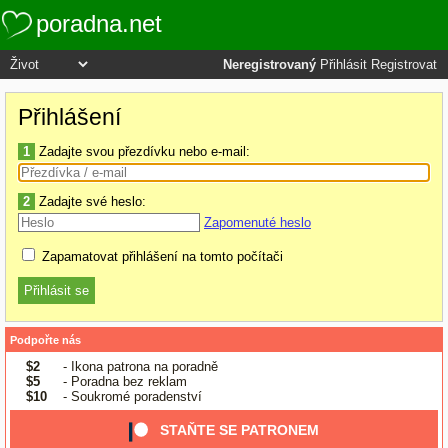
poradna.net
Neregistrovaný
Přihlásit
Registrovat
Přihlášení
1
Zadajte svou přezdívku nebo e-mail:
2
Zadajte své heslo:
Zapomenuté heslo
Zapamatovat přihlášení na tomto počítači
Podpořte nás
$2
- Ikona patrona na poradně
$5
- Poradna bez reklam
$10
- Soukromé poradenství
STAŇTE SE PATRONEM