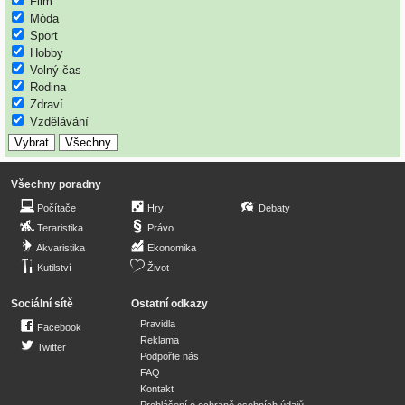
Film
Móda
Sport
Hobby
Volný čas
Rodina
Zdraví
Vzdělávání
Všechny poradny
Počítače
Hry
Debaty
Teraristika
Právo
Akvaristika
Ekonomika
Kutilství
Život
Sociální sítě
Ostatní odkazy
Pravidla
Facebook
Reklama
Twitter
Podpořte nás
FAQ
Kontakt
Prohlášení o ochraně osobních údajů