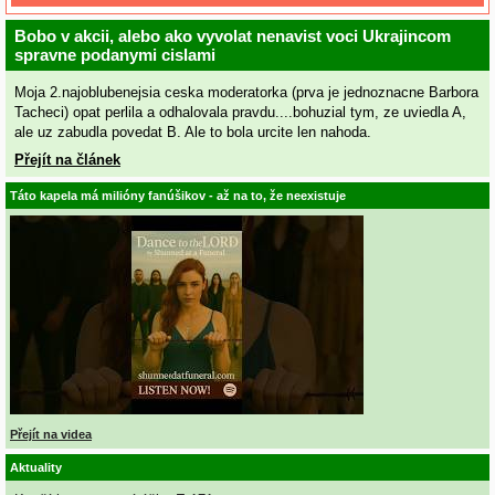
Bobo v akcii, alebo ako vyvolat nenavist voci Ukrajincom
spravne podanymi cislami
Moja 2.najoblubenejsia ceska moderatorka (prva je jednoznacne Barbora
Tacheci) opat perlila a odhalovala pravdu....bohuzial tym, ze uviedla A,
ale uz zabudla povedat B. Ale to bola urcite len nahoda.
Přejít na článek
Táto kapela má milióny fanúšikov - až na to, že neexistuje
Přejít na videa
Aktuality