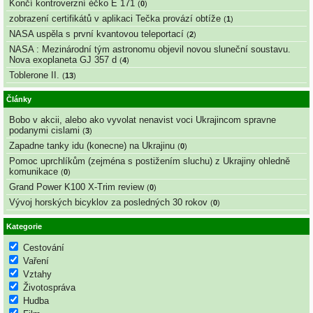
Končí kontroverzní éčko E 171
(
0
)
zobrazení certifikátů v aplikaci Tečka provází obtíže
(
1
)
NASA uspěla s první kvantovou teleportací
(
2
)
NASA : Mezinárodní tým astronomu objevil novou sluneční soustavu.
Nova exoplaneta GJ 357 d
(
4
)
Toblerone II.
(
13
)
Články
Bobo v akcii, alebo ako vyvolat nenavist voci Ukrajincom spravne
podanymi cislami
(
3
)
Zapadne tanky idu (konecne) na Ukrajinu
(
0
)
Pomoc uprchlíkům (zejména s postižením sluchu) z Ukrajiny ohledně
komunikace
(
0
)
Grand Power K100 X-Trim review
(
0
)
Vývoj horských bicyklov za posledných 30 rokov
(
0
)
Kategorie
Cestování
Vaření
Vztahy
Životospráva
Hudba