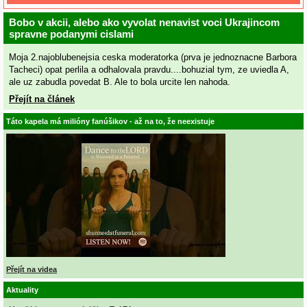
Bobo v akcii, alebo ako vyvolat nenavist voci Ukrajincom
spravne podanymi cislami
Moja 2.najoblubenejsia ceska moderatorka (prva je jednoznacne Barbora
Tacheci) opat perlila a odhalovala pravdu....bohuzial tym, ze uviedla A,
ale uz zabudla povedat B. Ale to bola urcite len nahoda.
Přejít na článek
Táto kapela má milióny fanúšikov - až na to, že neexistuje
Přejít na videa
Aktuality