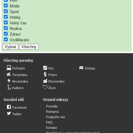
Film
Móda
Sport
Hobby
Volný čas
Rodina
Zdraví
Vzdělávání
Všechny poradny
Počítače
Hry
Debaty
Teraristika
Právo
Akvaristika
Ekonomika
Kutilství
Život
Sociální sítě
Ostatní odkazy
Pravidla
Facebook
Reklama
Twitter
Podpořte nás
FAQ
Kontakt
Prohlášení o ochraně osobních údajů