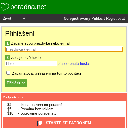
poradna.net
Neregistrovaný
Přihlásit
Registrovat
Přihlášení
1
Zadajte svou přezdívku nebo e-mail:
2
Zadajte své heslo:
Zapomenuté heslo
Zapamatovat přihlášení na tomto počítači
Podpořte nás
$2
- Ikona patrona na poradně
$5
- Poradna bez reklam
$10
- Soukromé poradenství
STAŇTE SE PATRONEM