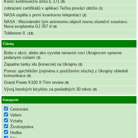
Končí kontroverzní éčko E 171
(
0
)
zobrazení certifikátů v aplikaci Tečka provází obtíže
(
1
)
NASA uspěla s první kvantovou teleportací
(
2
)
NASA : Mezinárodní tým astronomu objevil novou sluneční soustavu.
Nova exoplaneta GJ 357 d
(
4
)
Toblerone II.
(
13
)
Články
Bobo v akcii, alebo ako vyvolat nenavist voci Ukrajincom spravne
podanymi cislami
(
3
)
Zapadne tanky idu (konecne) na Ukrajinu
(
0
)
Pomoc uprchlíkům (zejména s postižením sluchu) z Ukrajiny ohledně
komunikace
(
0
)
Grand Power K100 X-Trim review
(
0
)
Vývoj horských bicyklov za posledných 30 rokov
(
0
)
Kategorie
Cestování
Vaření
Vztahy
Životospráva
Hudba