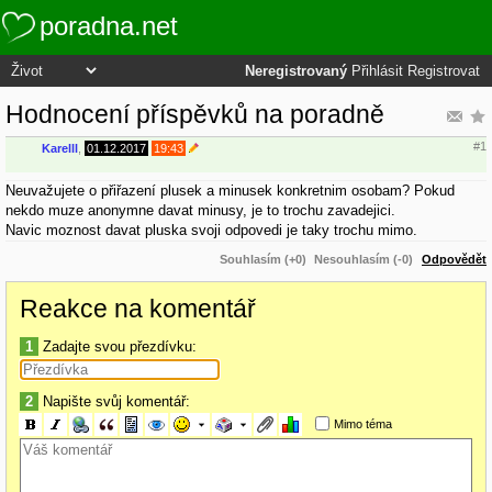
poradna.net
Neregistrovaný
Přihlásit
Registrovat
Hodnocení příspěvků na poradně
#1
Karelll
,
01.12.2017
19:43
Neuvažujete o přiřazení plusek a minusek konkretnim osobam? Pokud
nekdo muze anonymne davat minusy, je to trochu zavadejici.
Navic moznost davat pluska svoji odpovedi je taky trochu mimo.
Souhlasím (+0)
Nesouhlasím (-0)
Odpovědět
Reakce na komentář
1
Zadajte svou přezdívku:
2
Napište svůj komentář:
Mimo téma