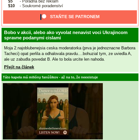
$5
- Poradna bez reklam
$10
- Soukromé poradenství
STAŇTE SE PATRONEM
Bobo v akcii, alebo ako vyvolat nenavist voci Ukrajincom
spravne podanymi cislami
Moja 2.najoblubenejsia ceska moderatorka (prva je jednoznacne Barbora
Tacheci) opat perlila a odhalovala pravdu....bohuzial tym, ze uviedla A,
ale uz zabudla povedat B. Ale to bola urcite len nahoda.
Přejít na článek
Táto kapela má milióny fanúšikov - až na to, že neexistuje