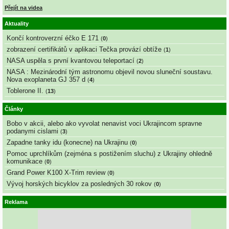
Přejít na videa
Aktuality
Končí kontroverzní éčko E 171
(
0
)
zobrazení certifikátů v aplikaci Tečka provází obtíže
(
1
)
NASA uspěla s první kvantovou teleportací
(
2
)
NASA : Mezinárodní tým astronomu objevil novou sluneční soustavu.
Nova exoplaneta GJ 357 d
(
4
)
Toblerone II.
(
13
)
Články
Bobo v akcii, alebo ako vyvolat nenavist voci Ukrajincom spravne
podanymi cislami
(
3
)
Zapadne tanky idu (konecne) na Ukrajinu
(
0
)
Pomoc uprchlíkům (zejména s postižením sluchu) z Ukrajiny ohledně
komunikace
(
0
)
Grand Power K100 X-Trim review
(
0
)
Vývoj horských bicyklov za posledných 30 rokov
(
0
)
Reklama