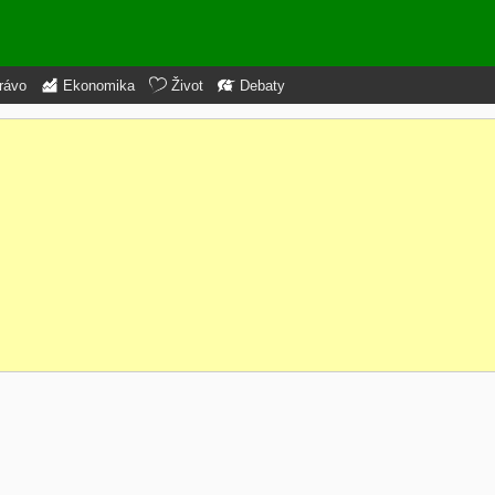
rávo
Ekonomika
Život
Debaty