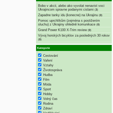
Bobo v akcii, alebo ako vyvolat nenavist voci
Ukrajincom spravne podanymi cislami
(
3
)
Zapadne tanky idu (konecne) na Ukrajinu
(
0
)
Pomoc uprchlíkům (zejména s postižením
sluchu) z Ukrajiny ohledně komunikace
(
0
)
Grand Power K100 X-Trim review
(
0
)
Vývoj horských bicyklov za posledných 30 rokov
(
0
)
Kategorie
Cestování
Vaření
Vztahy
Životospráva
Hudba
Film
Móda
Sport
Hobby
Volný čas
Rodina
Zdraví