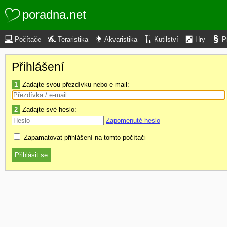
poradna.net
Počítače
Teraristika
Akvaristika
Kutilství
Hry
P
Přihlášení
1
Zadajte svou přezdívku nebo e-mail:
2
Zadajte své heslo:
Zapomenuté heslo
Zapamatovat přihlášení na tomto počítači