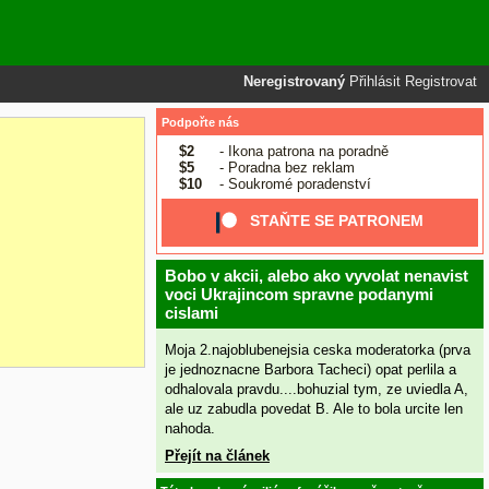
Neregistrovaný
Přihlásit
Registrovat
Podpořte nás
$2
- Ikona patrona na poradně
$5
- Poradna bez reklam
$10
- Soukromé poradenství
STAŇTE SE PATRONEM
Bobo v akcii, alebo ako vyvolat nenavist
voci Ukrajincom spravne podanymi
cislami
Moja 2.najoblubenejsia ceska moderatorka (prva
je jednoznacne Barbora Tacheci) opat perlila a
odhalovala pravdu....bohuzial tym, ze uviedla A,
ale uz zabudla povedat B. Ale to bola urcite len
nahoda.
Přejít na článek