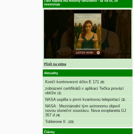
Táto kapela má milióny fanúšikov - až na to, že
neexistuje
Přejít na videa
Aktuality
Končí kontroverzní éčko E 171
(
0
)
zobrazení certifikátů v aplikaci Tečka provází
obtíže
(
1
)
NASA uspěla s první kvantovou teleportací
(
2
)
NASA : Mezinárodní tým astronomu objevil
novou sluneční soustavu. Nova exoplaneta GJ
357 d
(
4
)
Toblerone II.
(
13
)
Články