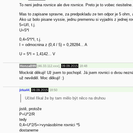
To neni jedna rovnice ale dve rovnice. Preto je to vobec riesitelne.
Mas to zapisane spravne, za predpokladu ze ten odpor je 5 ohm, 
Ako uz bolo pisane vyssie, jednu premennu si vyjadris z jednej rov
5=U/I, t.j.
U=5*I
0,4=5*I*I, t.j.
I = odmocnina z (0,4 / 5) = 0,28284... A
U = 5*I = 1,4142... V
HonzaB99
[46.33.112.xxx],
09.09.2015
18:48
Mockrát děkuji! Už jsem to pochopil. Já jsem rovnici o dvou nezná
už nevěděl. Moc děkuji! :)
jirka44
,
09.09.2015
18:50
Učitel říkal že by tam mělo být něco na druhou
jistě, protože
P=U^2/R
tedy
0,4=U^2/5=>vynásobíme rovnici *5
dostaneme