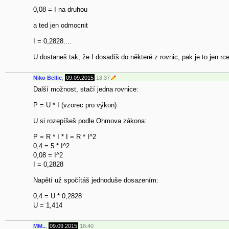
0,08 = I na druhou
a ted jen odmocnit
I = 0,2828....
U dostaneš tak, že I dosadíš do některé z rovnic, pak je to jen r
Niko Bellic
,
09.09.2015
18:37
Další možnost, stačí jedna rovnice:
P = U * I (vzorec pro výkon)
U si rozepíšeš podle Ohmova zákona:
P = R * I * I = R * I^2
0,4 = 5 * I^2
0,08 = I^2
I = 0,2828
Napětí už spočítáš jednoduše dosazením:
0,4 = U * 0,2828
U = 1,414
MM..
,
09.09.2015
18:40