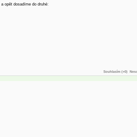
U a opět dosadíme do druhé:
Souhlasím (+0)
Neso