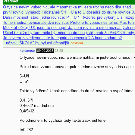
Předmět
O fyzice nevim vubec nic, ale matematika mi jeste trochu neco rika snad
první rovnici vynásob I dostaneš 5*I = U a to U dosadíš do druhé rovnice 0,
Další možnost, stačí jedna rovnice: P = U * I (vzorec pro výkon) U si ro
To neni jedna rovnice ale dve rovnice. Preto je to vobec riesitelne. Mas to
Mockrát děkuji! Už jsem to pochopil. Já jsem rovnici o dvou neznámých poč
Učitel říkal že by tam mělo být něco na druhou jistě, protože P=U^2/R t
Ja neviem zavedieme este kategoriu doucovanie? A bude zadarmo?
název "ŠKOLA" by byl asi přesnější
poslední
helemese
,
09.09.2015
18:28
O fyzice nevim vubec nic, ale matematika mi jeste trochu neco rik
Pokud mas vzorce spravne, pak z jedne rovnice si vyjadris naprikl
5=U/I
U=5*I
Takto vyjádřemé U pak dosadíme do druhé rovnice a vypočítáme:
0,4=5I*I
0,4=5I2 (na druhou)
0,4/5=I2
Po odmcnění to vychází tedy takto zaokrouhleně:
I=0,282