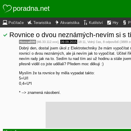
poradna.net
Počítače
Teraristika
Akvaristika
Kutilství
Hry
P
Rovnice o dvou neznámých-nevím si s tí
HonzaB99
[46.33.112.xxx],
09.09.2015
18:11
,
Volný čas
, 8 odpovědí (3889 z
Dobrý den, dostal jsem úkol z Elektrotechniky že mám vypočítat n
rovnicí o dvou neznámých, ale já nevím jak to vypočítat. Učitel ř
nevím rady jak na to. Sedím tu nad tím asi už hodinu a stále jse
přesně viděl co jste udělali? Předem moc děkuji :)
Myslím že ta rovnice by měla vypadat takto:
5=U/I
0,4=U*I
* --> znamená násobení.