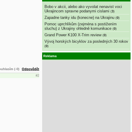
Bobo v akcii, alebo ako vyvolat nenavist voci
Ukrajincom spravne podanymi cislami
(
3
)
Zapadne tanky idu (konecne) na Ukrajinu
(
0
)
Pomoc uprchlíkům (zejména s postižením
sluchu) z Ukrajiny ohledně komunikace
(
0
)
Grand Power K100 X-Trim review
(
0
)
Vývoj horských bicyklov za posledných 30 rokov
(
0
)
Reklama
uhlasím (-0)
Odpovědět
#2