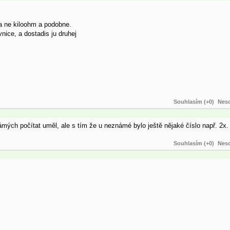
a ne kiloohm a podobne.
nice, a dostadis ju druhej
Souhlasím (+0)
Neso
mých počítat uměl, ale s tím že u neznámé bylo ještě nějaké číslo např. 2x. 
Souhlasím (+0)
Neso