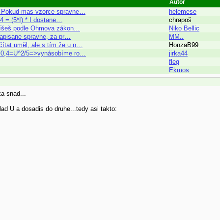
Autor
... Pokud mas vzorce spravne…
helemese
4 = (5*I) * I dostane…
chrapoš
zepíšeš podle Ohmova zákon…
Niko Bellic
 zapisane spravne, za pr…
MM..
ítat uměl, ale s tím že u n…
HonzaB99
edy 0,4=U^2/5=>vynásobíme ro…
jirka44
fleg
Ekmos
a snad...
ad U a dosadis do druhe...tedy asi takto: