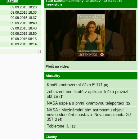
Táto kapela má milióny fanúšikov - až na to, že
Datum
neexistuje
09.09.2015 18:28
09.09.2015 18:33
09.09.2015 18:37
09.09.2015 18:40
09.09.2015 18:48
09.09.2015 18:50
10.09.2015 08:15
10.09.2015 18:14
#1
Přejít na videa
Aktuality
Končí kontroverzní éčko E 171
(
0
)
zobrazení certifikátů v aplikaci Tečka provází
obtíže
(
1
)
NASA uspěla s první kvantovou teleportací
(
2
)
NASA : Mezinárodní tým astronomu objevil
novou sluneční soustavu. Nova exoplaneta GJ
357 d
(
4
)
Toblerone II.
(
13
)
Články