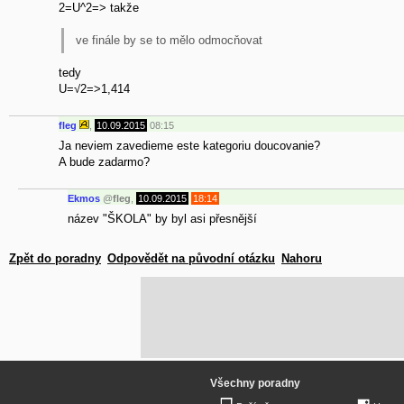
2=U^2=> takže
ve finále by se to mělo odmocňovat
tedy
U=√2=>1,414
fleg
,
10.09.2015
08:15
Ja neviem zavedieme este kategoriu doucovanie?
A bude zadarmo?
Ekmos
@
fleg
,
10.09.2015
18:14
název "ŠKOLA" by byl asi přesnější
Zpět do poradny
Odpovědět na původní otázku
Nahoru
Všechny poradny