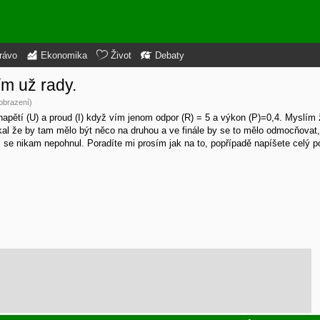
rávo
Ekonomika
Život
Debaty
m už rady.
obrazení)
apětí (U) a proud (I) když vím jenom odpor (R) = 5 a výkon (P)=0,4. Myslím 
íkal že by tam mělo být něco na druhou a ve finále by se to mělo odmocňovat, 
m se nikam nepohnul. Poradíte mi prosím jak na to, popřípadě napíšete celý 