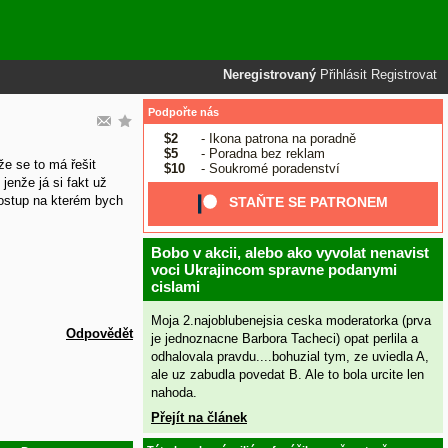
Neregistrovaný
Přihlásit
Registrovat
Podpořte nás
$2
- Ikona patrona na poradně
$5
- Poradna bez reklam
že se to má řešit
$10
- Soukromé poradenství
jenže já si fakt už
postup na kterém bych
STAŇTE SE PATRONEM
Bobo v akcii, alebo ako vyvolat nenavist
voci Ukrajincom spravne podanymi
cislami
Moja 2.najoblubenejsia ceska moderatorka (prva
Odpovědět
je jednoznacne Barbora Tacheci) opat perlila a
odhalovala pravdu....bohuzial tym, ze uviedla A,
ale uz zabudla povedat B. Ale to bola urcite len
nahoda.
Přejít na článek