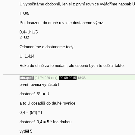
U vypočítáme obdobně, jen si z první rovnice vyjádříme naopak 
I=U/5
Po dosazení do druhé rovnice dostaneme výraz:
0,4=U*U/5
2=U2
Odmocníme a dostaneme tedy:
U=1,414
Ruku do ohně za to nedám, ale osobně bych to udělal takto.
chrapoš
[94.74.229.xxx],
09.09.2015
18:33
první rovnici vynásob I
dostaneš 5*I = U
a to U dosadíš do druhé rovnice
0,4 = (5*I) * I
dostaneš 0,4 = 5 * Ina druhou
vyděl 5