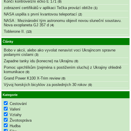
Končí kontroverzní éčko E 171
(
0
)
zobrazení certifikátů v aplikaci Tečka provází obtíže
(
1
)
NASA uspěla s první kvantovou teleportací
(
2
)
NASA : Mezinárodní tým astronomu objevil novou sluneční soustavu.
Nova exoplaneta GJ 357 d
(
4
)
Toblerone II.
(
13
)
Články
Bobo v akcii, alebo ako vyvolat nenavist voci Ukrajincom spravne
podanymi cislami
(
3
)
Zapadne tanky idu (konecne) na Ukrajinu
(
0
)
Pomoc uprchlíkům (zejména s postižením sluchu) z Ukrajiny ohledně
komunikace
(
0
)
Grand Power K100 X-Trim review
(
0
)
Vývoj horských bicyklov za posledných 30 rokov
(
0
)
Kategorie
Cestování
Vaření
Vztahy
Životospráva
Hudba