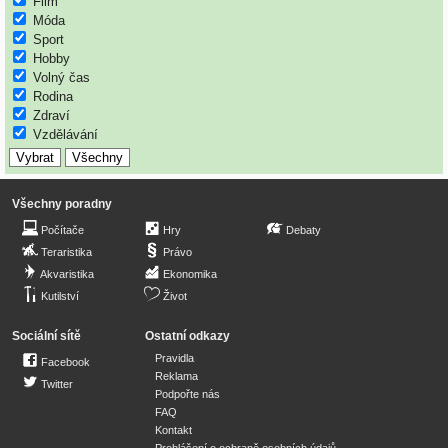
Film
Móda
Sport
Hobby
Volný čas
Rodina
Zdraví
Vzdělávání
Všechny poradny
Počítače
Hry
Debaty
Teraristika
Právo
Akvaristika
Ekonomika
Kutilství
Život
Sociální sítě
Ostatní odkazy
Pravidla
Facebook
Reklama
Twitter
Podpořte nás
FAQ
Kontakt
Prohlášení o ochraně osobních údajů