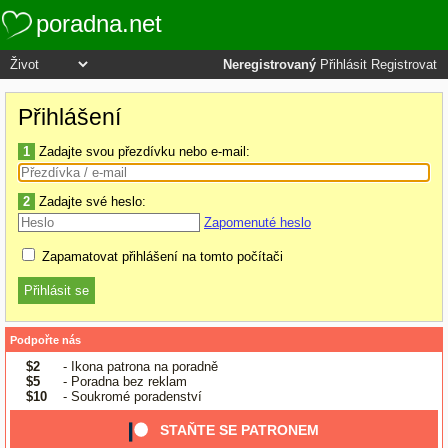
poradna.net
Neregistrovaný
Přihlásit
Registrovat
Přihlášení
1
Zadajte svou přezdívku nebo e-mail:
2
Zadajte své heslo:
Zapomenuté heslo
Zapamatovat přihlášení na tomto počítači
Podpořte nás
$2
- Ikona patrona na poradně
$5
- Poradna bez reklam
$10
- Soukromé poradenství
STAŇTE SE PATRONEM