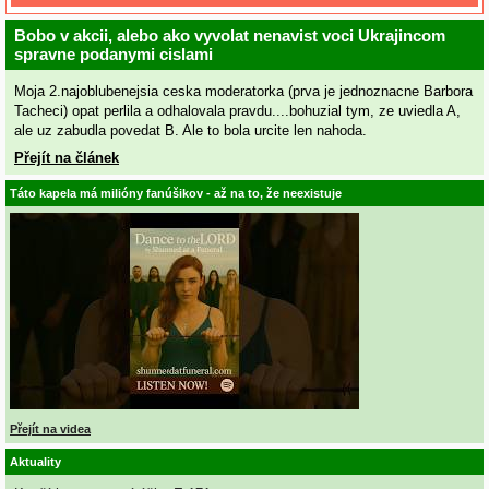
Bobo v akcii, alebo ako vyvolat nenavist voci Ukrajincom
spravne podanymi cislami
Moja 2.najoblubenejsia ceska moderatorka (prva je jednoznacne Barbora
Tacheci) opat perlila a odhalovala pravdu....bohuzial tym, ze uviedla A,
ale uz zabudla povedat B. Ale to bola urcite len nahoda.
Přejít na článek
Táto kapela má milióny fanúšikov - až na to, že neexistuje
Přejít na videa
Aktuality