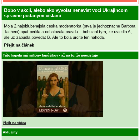
Bobo v akcii, alebo ako vyvolat nenavist voci Ukrajincom
spravne podanymi cislami
Moja 2.najoblubenejsia ceska moderatorka (prva je jednoznacne Barbora
Tacheci) opat perlila a odhalovala pravdu....bohuzial tym, ze uviedla A,
ale uz zabudla povedat B. Ale to bola urcite len nahoda.
Přejít na článek
Táto kapela má milióny fanúšikov - až na to, že neexistuje
Přejít na videa
Aktuality