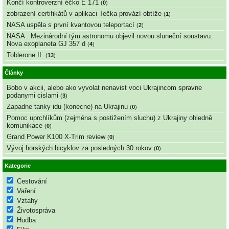
Končí kontroverzní éčko E 171
(
0
)
zobrazení certifikátů v aplikaci Tečka provází obtíže
(
1
)
NASA uspěla s první kvantovou teleportací
(
2
)
NASA : Mezinárodní tým astronomu objevil novou sluneční soustavu.
Nova exoplaneta GJ 357 d
(
4
)
Toblerone II.
(
13
)
Články
Bobo v akcii, alebo ako vyvolat nenavist voci Ukrajincom spravne
podanymi cislami
(
3
)
Zapadne tanky idu (konecne) na Ukrajinu
(
0
)
Pomoc uprchlíkům (zejména s postižením sluchu) z Ukrajiny ohledně
komunikace
(
0
)
Grand Power K100 X-Trim review
(
0
)
Vývoj horských bicyklov za posledných 30 rokov
(
0
)
Kategorie
Cestování
Vaření
Vztahy
Životospráva
Hudba