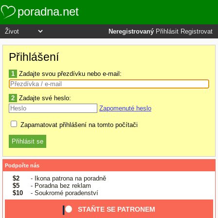
poradna.net
Neregistrovaný
Přihlásit
Registrovat
Přihlášení
1
Zadajte svou přezdívku nebo e-mail:
2
Zadajte své heslo:
Zapomenuté heslo
Zapamatovat přihlášení na tomto počítači
Podpořte nás
$2
- Ikona patrona na poradně
$5
- Poradna bez reklam
$10
- Soukromé poradenství
STAŇTE SE PATRONEM