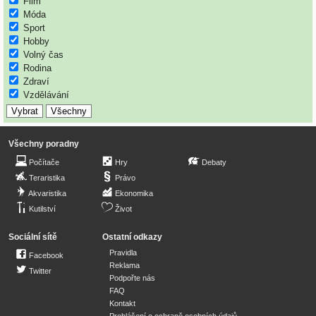
Film
Móda
Sport
Hobby
Volný čas
Rodina
Zdraví
Vzdělávání
Všechny poradny
Počítače
Hry
Debaty
Teraristika
Právo
Akvaristika
Ekonomika
Kutilství
Život
Sociální sítě
Ostatní odkazy
Pravidla
Facebook
Reklama
Twitter
Podpořte nás
FAQ
Kontakt
Prohlášení o ochraně osobních údajů