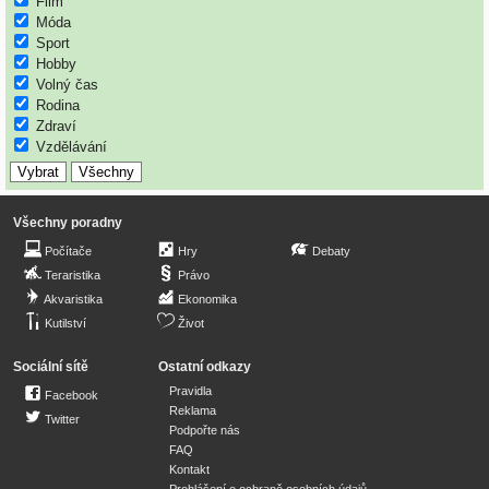
Film
Móda
Sport
Hobby
Volný čas
Rodina
Zdraví
Vzdělávání
Všechny poradny
Počítače
Hry
Debaty
Teraristika
Právo
Akvaristika
Ekonomika
Kutilství
Život
Sociální sítě
Ostatní odkazy
Pravidla
Facebook
Reklama
Twitter
Podpořte nás
FAQ
Kontakt
Prohlášení o ochraně osobních údajů