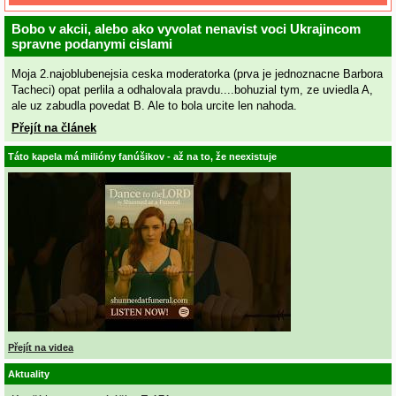
Bobo v akcii, alebo ako vyvolat nenavist voci Ukrajincom
spravne podanymi cislami
Moja 2.najoblubenejsia ceska moderatorka (prva je jednoznacne Barbora
Tacheci) opat perlila a odhalovala pravdu....bohuzial tym, ze uviedla A,
ale uz zabudla povedat B. Ale to bola urcite len nahoda.
Přejít na článek
Táto kapela má milióny fanúšikov - až na to, že neexistuje
Přejít na videa
Aktuality