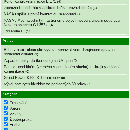
Končí kontroverzní éčko E 171
(
0
)
zobrazení certifikátů v aplikaci Tečka provází obtíže
(
1
)
NASA uspěla s první kvantovou teleportací
(
2
)
NASA : Mezinárodní tým astronomu objevil novou sluneční soustavu.
Nova exoplaneta GJ 357 d
(
4
)
Toblerone II.
(
13
)
Články
Bobo v akcii, alebo ako vyvolat nenavist voci Ukrajincom spravne
podanymi cislami
(
3
)
Zapadne tanky idu (konecne) na Ukrajinu
(
0
)
Pomoc uprchlíkům (zejména s postižením sluchu) z Ukrajiny ohledně
komunikace
(
0
)
Grand Power K100 X-Trim review
(
0
)
Vývoj horských bicyklov za posledných 30 rokov
(
0
)
Kategorie
Cestování
Vaření
Vztahy
Životospráva
Hudba