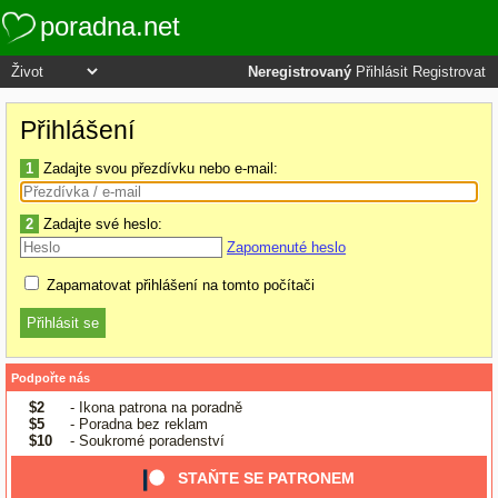
poradna.net
Neregistrovaný
Přihlásit
Registrovat
Přihlášení
1
Zadajte svou přezdívku nebo e-mail:
2
Zadajte své heslo:
Zapomenuté heslo
Zapamatovat přihlášení na tomto počítači
Podpořte nás
$2
- Ikona patrona na poradně
$5
- Poradna bez reklam
$10
- Soukromé poradenství
STAŇTE SE PATRONEM