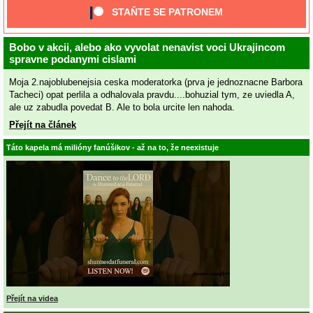
STAŇTE SE PATRONEM
Bobo v akcii, alebo ako vyvolat nenavist voci Ukrajincom
spravne podanymi cislami
Moja 2.najoblubenejsia ceska moderatorka (prva je jednoznacne Barbora
Tacheci) opat perlila a odhalovala pravdu....bohuzial tym, ze uviedla A,
ale uz zabudla povedat B. Ale to bola urcite len nahoda.
Přejít na článek
Táto kapela má milióny fanúšikov - až na to, že neexistuje
Přejít na videa