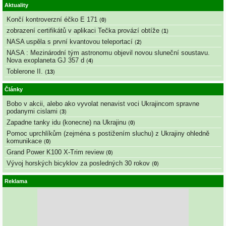
Aktuality
Končí kontroverzní éčko E 171
(
0
)
zobrazení certifikátů v aplikaci Tečka provází obtíže
(
1
)
NASA uspěla s první kvantovou teleportací
(
2
)
NASA : Mezinárodní tým astronomu objevil novou sluneční soustavu.
Nova exoplaneta GJ 357 d
(
4
)
Toblerone II.
(
13
)
Články
Bobo v akcii, alebo ako vyvolat nenavist voci Ukrajincom spravne
podanymi cislami
(
3
)
Zapadne tanky idu (konecne) na Ukrajinu
(
0
)
Pomoc uprchlíkům (zejména s postižením sluchu) z Ukrajiny ohledně
komunikace
(
0
)
Grand Power K100 X-Trim review
(
0
)
Vývoj horských bicyklov za posledných 30 rokov
(
0
)
Reklama