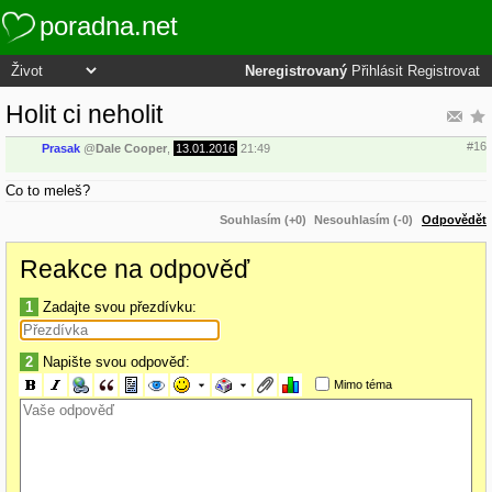
poradna.net
Neregistrovaný
Přihlásit
Registrovat
Holit ci neholit
#16
Prasak
@
Dale Cooper
,
13.01.2016
21:49
Co to meleš?
Souhlasím (+0)
Nesouhlasím (-0)
Odpovědět
Reakce na odpověď
1
Zadajte svou přezdívku:
2
Napište svou odpověď:
Mimo téma