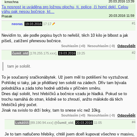
20.03.2016 13:39
kmochna
Ta nosnost je uváděna pro ložnou plochu, tj. police, či horní dekl. Celou
váhu pak nesou bočnice, kt…
20.03.2016 11:59
Prasak
#1
neoras
,
19.03.2016
17:17
Nevidím to, ale podle popisu bych to neřešil, těch 10 kilo je blbost a jak
píšeš, zatížení přenesou bočnice.
Souhlasím (+0)
Nesouhlasím (-0)
Odpovědět
#2
čumil_old
[178.255.175.xxx],
19.03.2016
19:25
tam je sololit.
To je současný sračkonábytek. Už jsem měl to potěšení ho vyztužovat.
Pohlídej si taky, jak je přidělaný ten sololit na zádech. Dřív tam bývala
polodrážka a záda toho hodně udržela v příčném směru.
Dnes dají sololit, hrst hřebíčků a bočnice vzadu je hladká. Pokud se to
trochu namáhá do stran, klidně se to zhroutí, anžto málokdo dá těch
hřebíčků plný počet.
Jinak na svislo to drží boky, tam to snese víc než 10kg.
Souhlasím (+0)
Nesouhlasím (-0)
Odpovědět
#4
Lukáššš
[89.190.94.xxx]
@
čumil_old
,
20.03.2016
11:05
Je to tam natlučeno hřebíky, chtěl jsem dceři kupovat všechno v masivu,