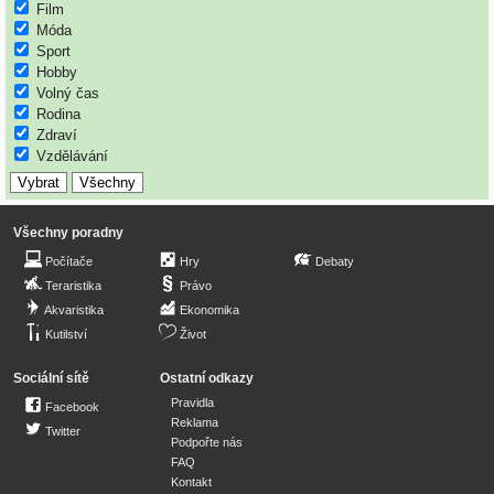
Film
Móda
Sport
Hobby
Volný čas
Rodina
Zdraví
Vzdělávání
Všechny poradny
Počítače
Hry
Debaty
Teraristika
Právo
Akvaristika
Ekonomika
Kutilství
Život
Sociální sítě
Ostatní odkazy
Pravidla
Facebook
Reklama
Twitter
Podpořte nás
FAQ
Kontakt