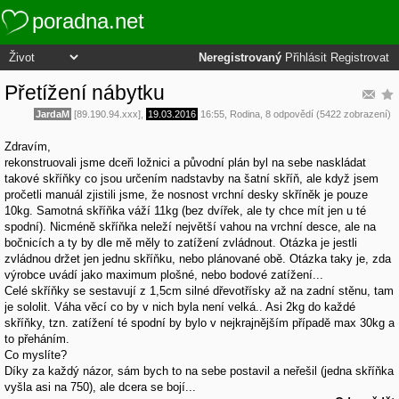
poradna.net
Neregistrovaný
Přihlásit
Registrovat
Přetížení nábytku
JardaM
[89.190.94.xxx],
19.03.2016
16:55
,
Rodina
, 8 odpovědí (5422 zobrazení)
Zdravím,
rekonstruovali jsme dceři ložnici a původní plán byl na sebe naskládat
takové skříňky co jsou určením nadstavby na šatní skříň, ale když jsem
pročetli manuál zjistili jsme, že nosnost vrchní desky skříněk je pouze
10kg. Samotná skříňka váží 11kg (bez dvířek, ale ty chce mít jen u té
spodní). Nicméně skříňka neleží největší vahou na vrchní desce, ale na
bočnicích a ty by dle mě měly to zatížení zvládnout. Otázka je jestli
zvládnou držet jen jednu skříňku, nebo plánované obě. Otázka taky je, zda
výrobce uvádí jako maximum plošné, nebo bodové zatížení...
Celé skříňky se sestavují z 1,5cm silné dřevotřísky až na zadní stěnu, tam
je sololit. Váha věcí co by v nich byla není velká.. Asi 2kg do každé
skříňky, tzn. zatížení té spodní by bylo v nejkrajnějším případě max 30kg a
to přeháním.
Co myslíte?
Díky za každý názor, sám bych to na sebe postavil a neřešil (jedna skříňka
vyšla asi na 750), ale dcera se bojí...