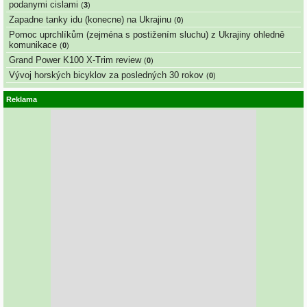
podanymi cislami
(
3
)
Zapadne tanky idu (konecne) na Ukrajinu
(
0
)
Pomoc uprchlíkům (zejména s postižením sluchu) z Ukrajiny ohledně
komunikace
(
0
)
Grand Power K100 X-Trim review
(
0
)
Vývoj horských bicyklov za posledných 30 rokov
(
0
)
Reklama