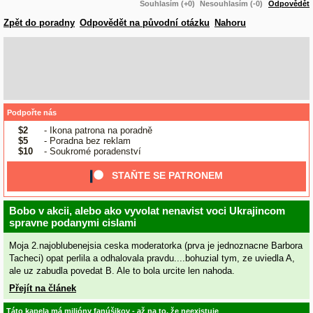
Souhlasím (+0)
Nesouhlasím (-0)
Odpovědět
Zpět do poradny
Odpovědět na původní otázku
Nahoru
Podpořte nás
$2
- Ikona patrona na poradně
$5
- Poradna bez reklam
$10
- Soukromé poradenství
STAŇTE SE PATRONEM
Bobo v akcii, alebo ako vyvolat nenavist voci Ukrajincom
spravne podanymi cislami
Moja 2.najoblubenejsia ceska moderatorka (prva je jednoznacne Barbora
Tacheci) opat perlila a odhalovala pravdu....bohuzial tym, ze uviedla A,
ale uz zabudla povedat B. Ale to bola urcite len nahoda.
Přejít na článek
Táto kapela má milióny fanúšikov - až na to, že neexistuje