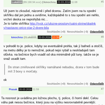
#5
Lukáššš
[89.190.94.xxx]
@
kmochna
,
20.03.2016
11:08
Už jsem to zkoušel, názorně i před dcerou. Zatím jsem na tu spodní
skříňku dal jen jednu a uvidíme, každopádně to s tou spodní ani nehlo,
vrchní deska se neprohýbá nic...
Je to tahle skříňka
http://jysk.cz/ulozne-prostory/satni-skrine/doplnk
y/nastavec-price-star-2-dvere-bila
Souhlasím (+0)
Nesouhlasím (-0)
Odpovědět
#8
kmochna
@
Lukáššš
,
20.03.2016
13:39
v pohodě to je. police, kdyby se eventuálně prohla, tak jí bafneš a otočíš,
na metru délky je to nemožné, pokud nejsi rybář a neskladuješ tam
olůvka. na bočnice bych vsadil od oka minimálně půl tuny. takže se je
snaž usadit tam.
Do stran zmiňované skříňky namáhané nebudou, dcera v tom bude
mít 3 boxy s morčaty.
ok
Souhlasím (+0)
Nesouhlasím (-0)
Odpovědět
#7
Prasak
,
20.03.2016
11:59
Ta nosnost je uváděna pro ložnou plochu, tj. police, či horní dekl. Celou
váhu pak nesou bočnice, který jsou na výšku nesrovnatelně pevnější.