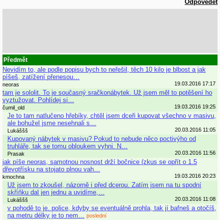
Odpovědět
Předmět
Nevidím to, ale podle popisu bych to neřešil, těch 10 kilo je blbost a jak
píšeš, zatížení přenesou…
19.03.2016 17:17
neoras
tam je sololit. To je současný sračkonábytek. Už jsem měl to potěšení ho
vyztužovat. Pohlídej si…
19.03.2016 19:25
čumil_old
Je to tam natlučeno hřebíky, chtěl jsem dceři kupovat všechno v masivu,
ale bohužel jsme nesehnali s…
20.03.2016 11:05
Lukáššš
Kupovaný nábytek v masivu? Pokud to nebude něco poctivýho od
truhláře, tak se tomu obloukem vyhni. N…
20.03.2016 11:56
Prasak
jak píše neoras, samotnou nosnost drží bočnice (zkus se opřít o 1.5
dřevotřísku na stojato plnou vah…
19.03.2016 20:23
kmochna
Už jsem to zkoušel, názorně i před dcerou. Zatím jsem na tu spodní
skříňku dal jen jednu a uvidíme,…
20.03.2016 11:08
Lukáššš
v pohodě to je. police, kdyby se eventuálně prohla, tak jí bafneš a otočíš,
na metru délky je to nem…
poslední