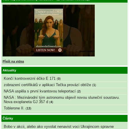
Přejít na videa
Aktuality
Končí kontroverzní éčko E 171
(
0
)
zobrazení certifikátů v aplikaci Tečka provází obtíže
(
1
)
NASA uspěla s první kvantovou teleportací
(
2
)
NASA : Mezinárodní tým astronomu objevil novou sluneční soustavu.
Nova exoplaneta GJ 357 d
(
4
)
Toblerone II.
(
13
)
Články
Bobo v akcii, alebo ako vyvolat nenavist voci Ukrajincom spravne