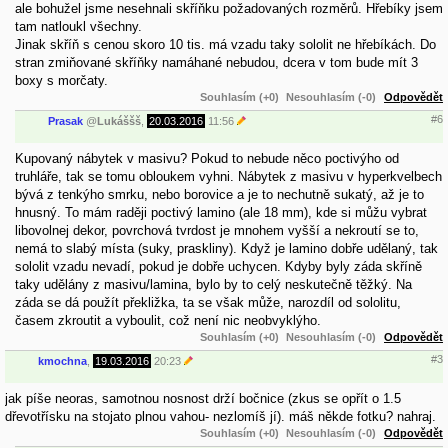
ale bohužel jsme nesehnali skříňku požadovaných rozměrů. Hřebíky jsem
tam natloukl všechny.
Jinak skříň s cenou skoro 10 tis. má vzadu taky sololit ne hřebíkách. Do
stran zmiňované skříňky namáhané nebudou, dcera v tom bude mít 3
boxy s morčaty.
Souhlasím (+0)
Nesouhlasím (-0)
Odpovědět
#6
Prasak
@
Lukáššš
,
20.03.2016
11:56
Kupovaný nábytek v masivu? Pokud to nebude něco poctivýho od
truhláře, tak se tomu obloukem vyhni. Nábytek z masivu v hyperkvelbech
bývá z tenkýho smrku, nebo borovice a je to nechutně sukatý, až je to
hnusný. To mám raději poctivý lamino (ale 18 mm), kde si můžu vybrat
libovolnej dekor, povrchová tvrdost je mnohem vyšší a nekroutí se to,
nemá to slabý místa (suky, praskliny). Když je lamino dobře udělaný, tak
sololit vzadu nevadí, pokud je dobře uchycen. Kdyby byly záda skříně
taky udělány z masivu/lamina, bylo by to celý neskutečně těžký. Na
záda se dá použít překližka, ta se však může, narozdíl od sololitu,
časem zkroutit a vyboulit, což není nic neobvyklýho.
Souhlasím (+0)
Nesouhlasím (-0)
Odpovědět
#3
kmochna
,
19.03.2016
20:23
jak píše neoras, samotnou nosnost drží bočnice (zkus se opřít o 1.5
dřevotřísku na stojato plnou vahou- nezlomíš jí). máš někde fotku? nahraj.
Souhlasím (+0)
Nesouhlasím (-0)
Odpovědět