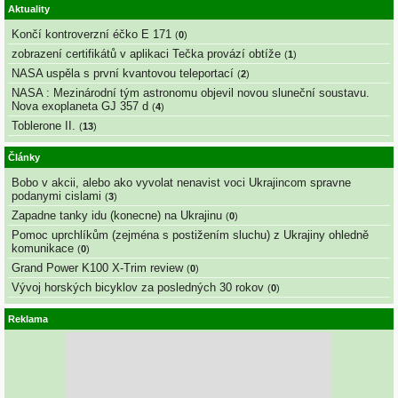
Aktuality
Končí kontroverzní éčko E 171
(
0
)
zobrazení certifikátů v aplikaci Tečka provází obtíže
(
1
)
NASA uspěla s první kvantovou teleportací
(
2
)
NASA : Mezinárodní tým astronomu objevil novou sluneční soustavu.
Nova exoplaneta GJ 357 d
(
4
)
Toblerone II.
(
13
)
Články
Bobo v akcii, alebo ako vyvolat nenavist voci Ukrajincom spravne
podanymi cislami
(
3
)
Zapadne tanky idu (konecne) na Ukrajinu
(
0
)
Pomoc uprchlíkům (zejména s postižením sluchu) z Ukrajiny ohledně
komunikace
(
0
)
Grand Power K100 X-Trim review
(
0
)
Vývoj horských bicyklov za posledných 30 rokov
(
0
)
Reklama