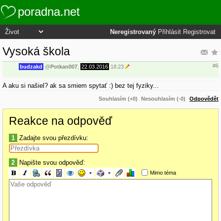
poradna.net
Neregistrovaný
Přihlásit
Registrovat
Vysoká škola
#6
budzakd
@
Potkan007
,
22.03.2016
18:23
A aku si našiel? ak sa smiem spytať :) bez tej fyziky...
Souhlasím (+0)
Nesouhlasím (-0)
Odpovědět
Reakce na odpověď
1
Zadajte svou přezdívku:
2
Napište svou odpověď:
Mimo téma