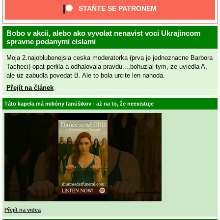
STAŇTE SE PATRONEM
Bobo v akcii, alebo ako vyvolat nenavist voci Ukrajincom
spravne podanymi cislami
Moja 2.najoblubenejsia ceska moderatorka (prva je jednoznacne Barbora
Tacheci) opat perlila a odhalovala pravdu....bohuzial tym, ze uviedla A,
ale uz zabudla povedat B. Ale to bola urcite len nahoda.
Přejít na článek
Táto kapela má milióny fanúšikov - až na to, že neexistuje
Přejít na videa