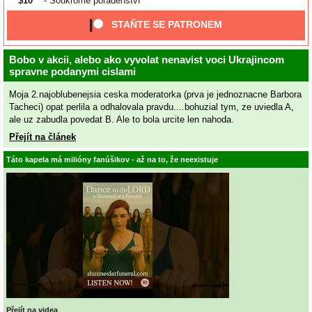
$10
- Soukromé poradenství
STAŇTE SE PATRONEM
Bobo v akcii, alebo ako vyvolat nenavist voci Ukrajincom
spravne podanymi cislami
Moja 2.najoblubenejsia ceska moderatorka (prva je jednoznacne Barbora
Tacheci) opat perlila a odhalovala pravdu....bohuzial tym, ze uviedla A,
ale uz zabudla povedat B. Ale to bola urcite len nahoda.
Přejít na článek
Táto kapela má milióny fanúšikov - až na to, že neexistuje
Přejít na videa