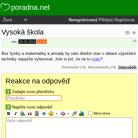
poradna.net
Neregistrovaný
Přihlásit
Registrovat
Vysoká škola
#9
ms
,
25.03.2016
13:42
Bez fyziky a matematiky a armády by vám dnešní stav v oblasti výpočetní
techniky nejspíše vyhovoval. Jste si jist, že na to
máte
?
Souhlasím (+0)
Nesouhlasím (-0)
Odpovědět
Reakce na odpověď
1
Zadajte svou přezdívku:
2
Napište svou odpověď:
Mimo téma