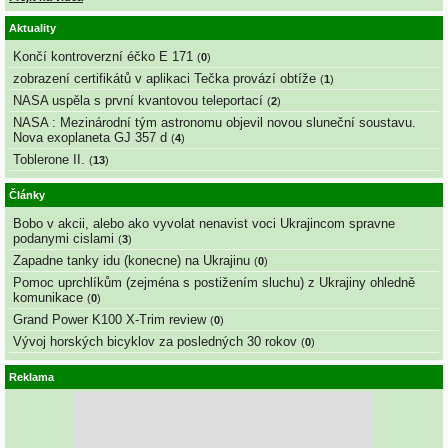
Aktuality
Končí kontroverzní éčko E 171
(
0
)
zobrazení certifikátů v aplikaci Tečka provází obtíže
(
1
)
NASA uspěla s první kvantovou teleportací
(
2
)
NASA : Mezinárodní tým astronomu objevil novou sluneční soustavu.
Nova exoplaneta GJ 357 d
(
4
)
Toblerone II.
(
13
)
Články
Bobo v akcii, alebo ako vyvolat nenavist voci Ukrajincom spravne
podanymi cislami
(
3
)
Zapadne tanky idu (konecne) na Ukrajinu
(
0
)
Pomoc uprchlíkům (zejména s postižením sluchu) z Ukrajiny ohledně
komunikace
(
0
)
Grand Power K100 X-Trim review
(
0
)
Vývoj horských bicyklov za posledných 30 rokov
(
0
)
Reklama