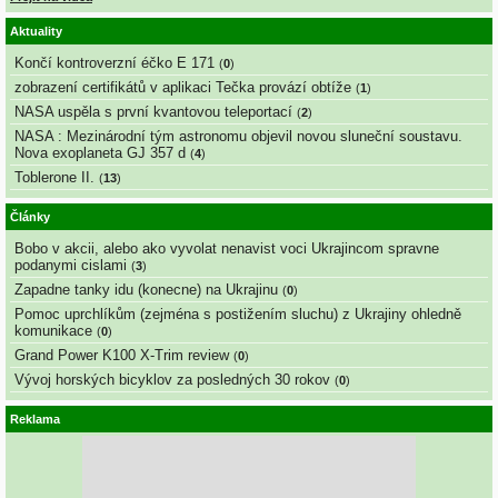
Aktuality
Končí kontroverzní éčko E 171
(
0
)
zobrazení certifikátů v aplikaci Tečka provází obtíže
(
1
)
NASA uspěla s první kvantovou teleportací
(
2
)
NASA : Mezinárodní tým astronomu objevil novou sluneční soustavu.
Nova exoplaneta GJ 357 d
(
4
)
Toblerone II.
(
13
)
Články
Bobo v akcii, alebo ako vyvolat nenavist voci Ukrajincom spravne
podanymi cislami
(
3
)
Zapadne tanky idu (konecne) na Ukrajinu
(
0
)
Pomoc uprchlíkům (zejména s postižením sluchu) z Ukrajiny ohledně
komunikace
(
0
)
Grand Power K100 X-Trim review
(
0
)
Vývoj horských bicyklov za posledných 30 rokov
(
0
)
Reklama