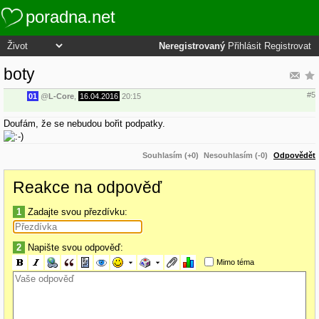
poradna.net
Neregistrovaný
Přihlásit
Registrovat
boty
#5
01
@
L-Core
,
16.04.2016
20:15
Doufám, že se nebudou bořit podpatky.
Souhlasím (+0)
Nesouhlasím (-0)
Odpovědět
Reakce na odpověď
1
Zadajte svou přezdívku:
2
Napište svou odpověď:
Mimo téma