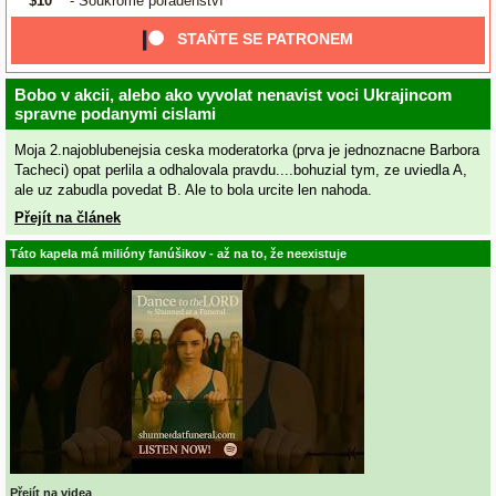
$10
- Soukromé poradenství
STAŇTE SE PATRONEM
Bobo v akcii, alebo ako vyvolat nenavist voci Ukrajincom
spravne podanymi cislami
Moja 2.najoblubenejsia ceska moderatorka (prva je jednoznacne Barbora
Tacheci) opat perlila a odhalovala pravdu....bohuzial tym, ze uviedla A,
ale uz zabudla povedat B. Ale to bola urcite len nahoda.
Přejít na článek
Táto kapela má milióny fanúšikov - až na to, že neexistuje
Přejít na videa