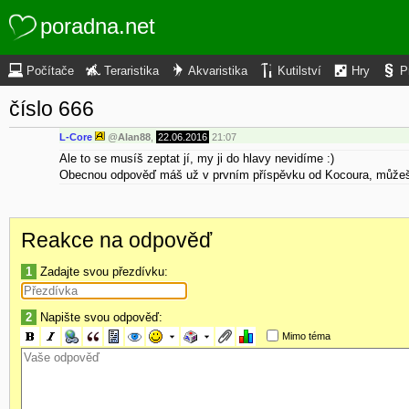
poradna.net
Počítače
Teraristika
Akvaristika
Kutilství
Hry
P
číslo 666
L-Core
@
Alan88
,
22.06.2016
21:07
Ale to se musíš zeptat jí, my ji do hlavy nevidíme :)
Obecnou odpověď máš už v prvním příspěvku od Kocoura, můžeš 
Reakce na odpověď
1
Zadajte svou přezdívku:
2
Napište svou odpověď:
Mimo téma