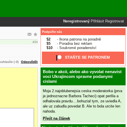
Neregistrovaný
Přihlásit
Registrovat
Podpořte nás
$2
- Ikona patrona na poradně
#34
$5
- Poradna bez reklam
$10
- Soukromé poradenství
STAŇTE SE PATRONEM
uhlasím (-0)
Odpovědět
Bobo v akcii, alebo ako vyvolat nenavist
voci Ukrajincom spravne podanymi
cislami
Moja 2.najoblubenejsia ceska moderatorka (prva
je jednoznacne Barbora Tacheci) opat perlila a
odhalovala pravdu....bohuzial tym, ze uviedla A,
ale uz zabudla povedat B. Ale to bola urcite len
nahoda.
Přejít na článek