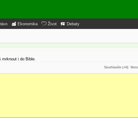
rávo
Ekonomika
Život
Debaty
mrknout i do Bible.
Souhlasím (+0)
Neso