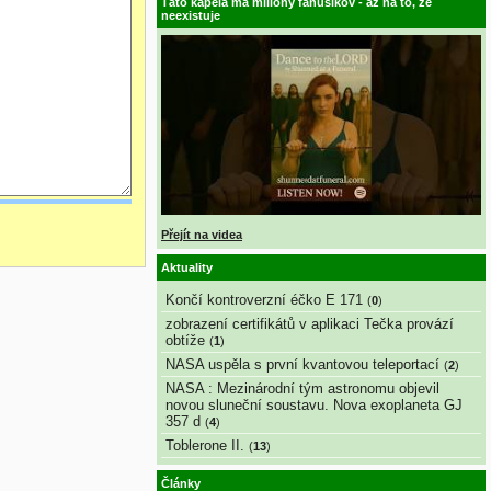
Táto kapela má milióny fanúšikov - až na to, že
neexistuje
Přejít na videa
Aktuality
Končí kontroverzní éčko E 171
(
0
)
zobrazení certifikátů v aplikaci Tečka provází
obtíže
(
1
)
NASA uspěla s první kvantovou teleportací
(
2
)
NASA : Mezinárodní tým astronomu objevil
novou sluneční soustavu. Nova exoplaneta GJ
357 d
(
4
)
Toblerone II.
(
13
)
Články