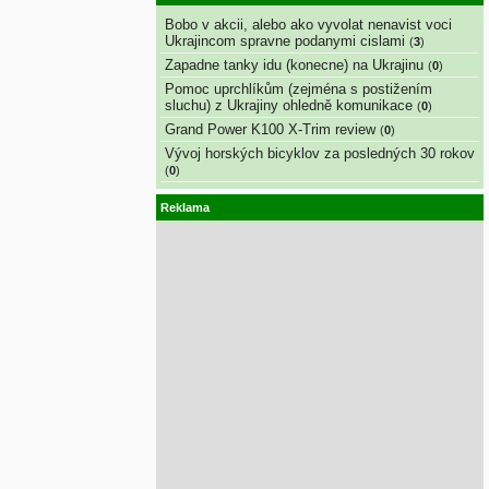
Bobo v akcii, alebo ako vyvolat nenavist voci
Ukrajincom spravne podanymi cislami
(
3
)
Zapadne tanky idu (konecne) na Ukrajinu
(
0
)
Pomoc uprchlíkům (zejména s postižením
sluchu) z Ukrajiny ohledně komunikace
(
0
)
Grand Power K100 X-Trim review
(
0
)
Vývoj horských bicyklov za posledných 30 rokov
(
0
)
Reklama