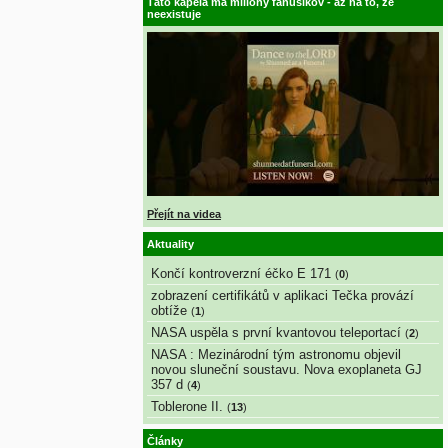
Táto kapela má milióny fanúšikov - až na to, že
neexistuje
Přejít na videa
Aktuality
Končí kontroverzní éčko E 171
(
0
)
zobrazení certifikátů v aplikaci Tečka provází
obtíže
(
1
)
NASA uspěla s první kvantovou teleportací
(
2
)
NASA : Mezinárodní tým astronomu objevil
novou sluneční soustavu. Nova exoplaneta GJ
357 d
(
4
)
Toblerone II.
(
13
)
Články