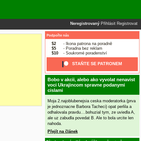
Neregistrovaný
Přihlásit
Registrovat
Podpořte nás
$2
- Ikona patrona na poradně
$5
- Poradna bez reklam
$10
- Soukromé poradenství
STAŇTE SE PATRONEM
Bobo v akcii, alebo ako vyvolat nenavist
voci Ukrajincom spravne podanymi
cislami
Moja 2.najoblubenejsia ceska moderatorka (prva
je jednoznacne Barbora Tacheci) opat perlila a
odhalovala pravdu....bohuzial tym, ze uviedla A,
ale uz zabudla povedat B. Ale to bola urcite len
nahoda.
Přejít na článek