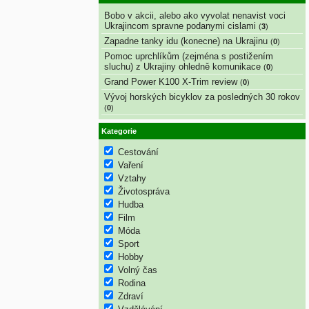
Bobo v akcii, alebo ako vyvolat nenavist voci
Ukrajincom spravne podanymi cislami
(
3
)
Zapadne tanky idu (konecne) na Ukrajinu
(
0
)
Pomoc uprchlíkům (zejména s postižením
sluchu) z Ukrajiny ohledně komunikace
(
0
)
Grand Power K100 X-Trim review
(
0
)
Vývoj horských bicyklov za posledných 30 rokov
(
0
)
Kategorie
Cestování
Vaření
Vztahy
Životospráva
Hudba
Film
Móda
Sport
Hobby
Volný čas
Rodina
Zdraví