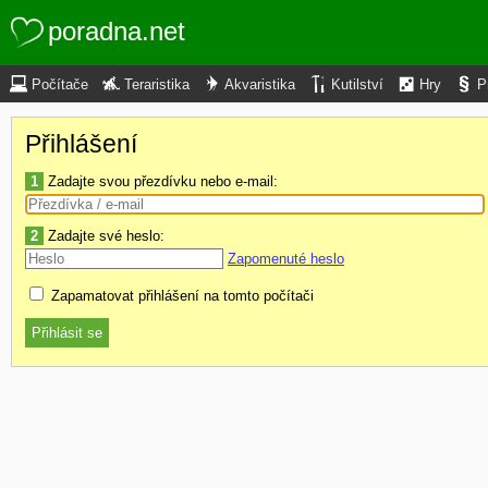
poradna.net
Počítače
Teraristika
Akvaristika
Kutilství
Hry
P
Přihlášení
1
Zadajte svou přezdívku nebo e-mail:
2
Zadajte své heslo:
Zapomenuté heslo
Zapamatovat přihlášení na tomto počítači