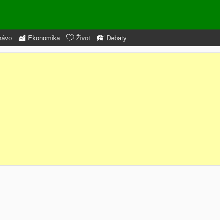
rávo
Ekonomika
Život
Debaty