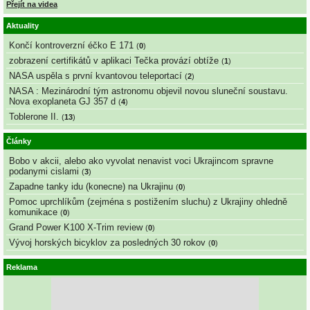
Přejít na videa
Aktuality
Končí kontroverzní éčko E 171
(
0
)
zobrazení certifikátů v aplikaci Tečka provází obtíže
(
1
)
NASA uspěla s první kvantovou teleportací
(
2
)
NASA : Mezinárodní tým astronomu objevil novou sluneční soustavu.
Nova exoplaneta GJ 357 d
(
4
)
Toblerone II.
(
13
)
Články
Bobo v akcii, alebo ako vyvolat nenavist voci Ukrajincom spravne
podanymi cislami
(
3
)
Zapadne tanky idu (konecne) na Ukrajinu
(
0
)
Pomoc uprchlíkům (zejména s postižením sluchu) z Ukrajiny ohledně
komunikace
(
0
)
Grand Power K100 X-Trim review
(
0
)
Vývoj horských bicyklov za posledných 30 rokov
(
0
)
Reklama