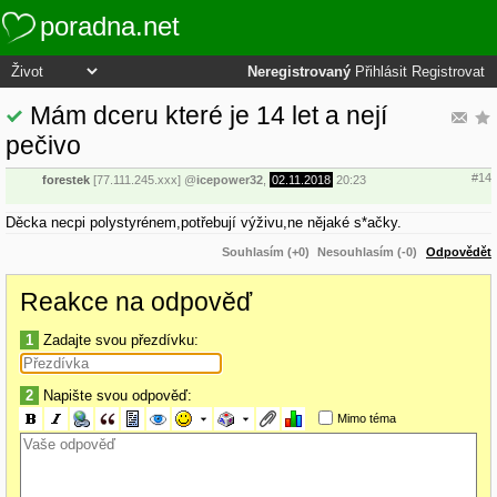
poradna.net
Neregistrovaný
Přihlásit
Registrovat
Mám dceru které je 14 let a nejí
pečivo
#14
forestek
[77.111.245.xxx]
@
icepower32
,
02.11.2018
20:23
Děcka necpi polystyrénem,potřebují výživu,ne nějaké s*ačky.
Souhlasím (+0)
Nesouhlasím (-0)
Odpovědět
Reakce na odpověď
1
Zadajte svou přezdívku:
2
Napište svou odpověď:
Mimo téma