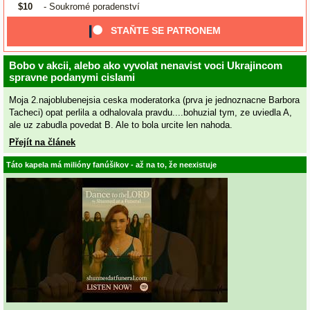
$10
- Soukromé poradenství
STAŇTE SE PATRONEM
Bobo v akcii, alebo ako vyvolat nenavist voci Ukrajincom
spravne podanymi cislami
Moja 2.najoblubenejsia ceska moderatorka (prva je jednoznacne Barbora
Tacheci) opat perlila a odhalovala pravdu....bohuzial tym, ze uviedla A,
ale uz zabudla povedat B. Ale to bola urcite len nahoda.
Přejít na článek
Táto kapela má milióny fanúšikov - až na to, že neexistuje