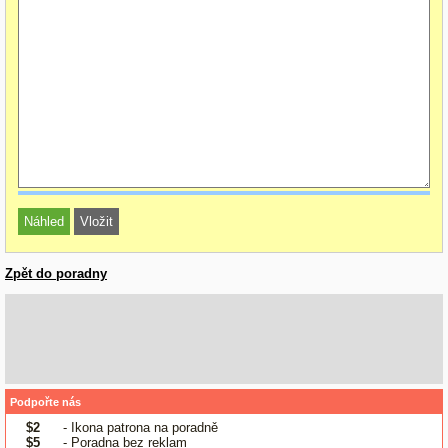
Zpět do poradny
Podpořte nás
$2
- Ikona patrona na poradně
$5
- Poradna bez reklam