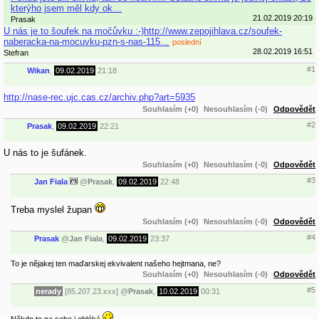
kterýho jsem měl kdy ok…
21.02.2019 20:19
Prasak
U nás je to šoufek na močůvku :-)http://www.zepojihlava.cz/soufek-
naberacka-na-mocuvku-pzn-s-nas-115…
poslední
28.02.2019 16:51
Stefran
#1
Wikan
,
09.02.2019
21:18
http://nase-rec.ujc.cas.cz/archiv.php?art=5935
Souhlasím (+0)
Nesouhlasím (-0)
Odpovědět
#2
Prasak
,
09.02.2019
22:21
U nás to je šufánek.
Souhlasím (+0)
Nesouhlasím (-0)
Odpovědět
#3
Jan Fiala
@
Prasak
,
09.02.2019
22:48
Treba myslel župan
Souhlasím (+0)
Nesouhlasím (-0)
Odpovědět
#4
Prasak
@
Jan Fiala
,
09.02.2019
23:37
To je nějakej ten maďarskej ekvivalent našeho hejtmana, ne?
Souhlasím (+0)
Nesouhlasím (-0)
Odpovědět
#5
nerady
[85.207.23.xxx]
@
Prasak
,
10.02.2019
00:31
Někdo to na sebe i obléká.