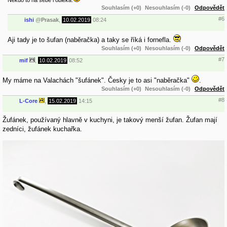
Souhlasím (+0)
Nesouhlasím (-0)
Odpovědět
#6
ishi
@
Prasak
,
10.02.2019
08:24
Aji tady je to šufan (naběračka) a taky se říká i fornefla.
Souhlasím (+0)
Nesouhlasím (-0)
Odpovědět
#7
mif
,
10.02.2019
08:52
My máme na Valachách "šufánek". Česky je to asi "naběračka"
.
Souhlasím (+0)
Nesouhlasím (-0)
Odpovědět
#8
L-Core
,
15.02.2019
14:15
Žufánek, používaný hlavně v kuchyni, je takový menší žufan. Žufan mají
zedníci, žufánek kuchařka.