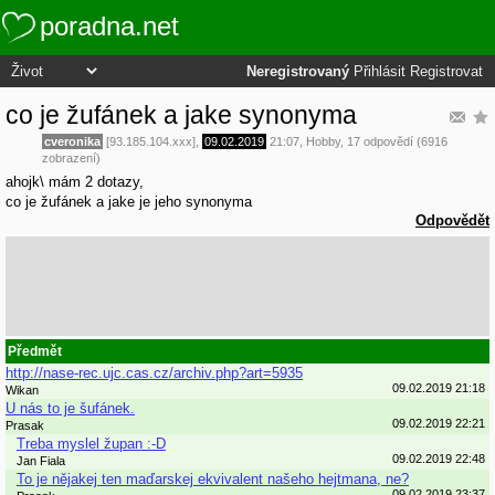
poradna.net
Neregistrovaný
Přihlásit
Registrovat
co je žufánek a jake synonyma
cveronika
[93.185.104.xxx],
09.02.2019
21:07
,
Hobby
, 17 odpovědí (6916
zobrazení)
ahojk\ mám 2 dotazy,
co je žufánek a jake je jeho synonyma
Odpovědět
Předmět
http://nase-rec.ujc.cas.cz/archiv.php?art=5935
09.02.2019 21:18
Wikan
U nás to je šufánek.
09.02.2019 22:21
Prasak
Treba myslel župan :-D
09.02.2019 22:48
Jan Fiala
To je nějakej ten maďarskej ekvivalent našeho hejtmana, ne?
09.02.2019 23:37