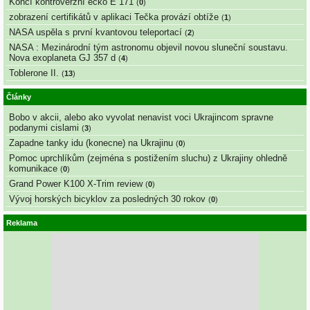
Končí kontroverzní éčko E 171
(
0
)
zobrazení certifikátů v aplikaci Tečka provází obtíže
(
1
)
NASA uspěla s první kvantovou teleportací
(
2
)
NASA : Mezinárodní tým astronomu objevil novou sluneční soustavu.
Nova exoplaneta GJ 357 d
(
4
)
Toblerone II.
(
13
)
Články
Bobo v akcii, alebo ako vyvolat nenavist voci Ukrajincom spravne
podanymi cislami
(
3
)
Zapadne tanky idu (konecne) na Ukrajinu
(
0
)
Pomoc uprchlíkům (zejména s postižením sluchu) z Ukrajiny ohledně
komunikace
(
0
)
Grand Power K100 X-Trim review
(
0
)
Vývoj horských bicyklov za posledných 30 rokov
(
0
)
Reklama