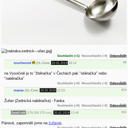
Souhlasím (+1)
Nesouhlasím (-0)
Odpovědět
#9
touchwood
@
L-Core
,
20.02.2019
08:14
na Vysočině je to "žběračka" v Čechách pak "sběračka" nebo
"naběračka"
Souhlasím (+0)
Nesouhlasím (-0)
Odpovědět
#14
manas
@
L-Core
,
20.02.2019
22:03
Žufan (Zednická naběračka) - Fanka
Souhlasím (+0)
Nesouhlasím (-0)
Odpovědět
#10
čumil old
[178.255.175.xxx],
20.02.2019
12:48
Pánové, zapomněli jsme na
žufánek
.
Souhlasím (+0)
Nesouhlasím (-0)
Odpovědět