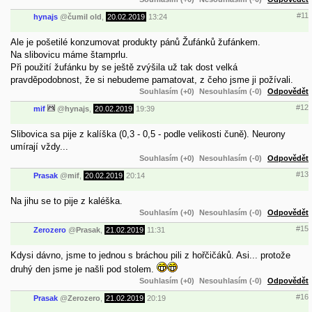
#11
hynajs
@
čumil old
,
20.02.2019
13:24
Ale je pošetilé konzumovat produkty pánů Žufánků žufánkem.
Na slibovicu máme štamprlu.
Při použití žufánku by se ještě zvýšila už tak dost velká
pravděpodobnost, že si nebudeme pamatovat, z čeho jsme ji požívali.
Souhlasím (+0)
Nesouhlasím (-0)
Odpovědět
#12
mif
@
hynajs
,
20.02.2019
19:39
Slibovica sa pije z kalíška (0,3 - 0,5 - podle velikosti čuně). Neurony
umírají vždy...
Souhlasím (+0)
Nesouhlasím (-0)
Odpovědět
#13
Prasak
@
mif
,
20.02.2019
20:14
Na jihu se to pije z kaléška.
Souhlasím (+0)
Nesouhlasím (-0)
Odpovědět
#15
Zerozero
@
Prasak
,
21.02.2019
11:31
Kdysi dávno, jsme to jednou s bráchou pili z hořčičáků. Asi... protože
druhý den jsme je našli pod stolem.
Souhlasím (+0)
Nesouhlasím (-0)
Odpovědět
#16
Prasak
@
Zerozero
,
21.02.2019
20:19