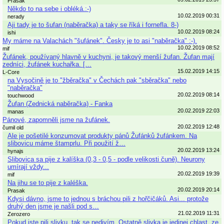
Prasak
Někdo to na sebe i obléká.:-)
10.02.2019 00:31
nerady
Aji tady je to šufan (naběračka) a taky se říká i fornefla. 8-)
10.02.2019 08:24
ishi
My máme na Valachách "šufánek". Česky je to asi "naběračka" :-).
10.02.2019 08:52
mif
Žufánek, používaný hlavně v kuchyni, je takový menší žufan. Žufan mají
zedníci, žufánek kuchařka. […
15.02.2019 14:15
L-Core
na Vysočině je to "žběračka" v Čechách pak "sběračka" nebo
"naběračka"
20.02.2019 08:14
touchwood
Žufan (Zednická naběračka) - Fanka
20.02.2019 22:03
manas
Pánové, zapomněli jsme na žufánek.
20.02.2019 12:48
čumil old
Ale je pošetilé konzumovat produkty pánů Žufánků žufánkem. Na
slibovicu máme štamprlu. Při použití ž…
20.02.2019 13:24
hynajs
Slibovica sa pije z kalíška (0,3 - 0,5 - podle velikosti čuně). Neurony
umírají vždy...
20.02.2019 19:39
mif
Na jihu se to pije z kaléška.
20.02.2019 20:14
Prasak
Kdysi dávno, jsme to jednou s bráchou pili z hořčičáků. Asi... protože
druhý den jsme je našli pod s…
21.02.2019 11:31
Zerozero
Pokud jste pili slivku, tak se nedivím. Ostatně slivka je jedinej chlast, ze