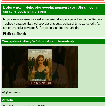
Bobo v akcii, alebo ako vyvolat nenavist voci Ukrajincom
spravne podanymi cislami
Moja 2.najoblubenejsia ceska moderatorka (prva je jednoznacne Barbora
Tacheci) opat perlila a odhalovala pravdu....bohuzial tym, ze uviedla A,
ale uz zabudla povedat B. Ale to bola urcite len nahoda.
Přejít na článek
Táto kapela má milióny fanúšikov - až na to, že neexistuje
Přejít na videa
Aktuality