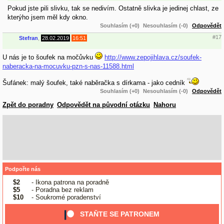
Pokud jste pili slivku, tak se nedivím. Ostatně slivka je jedinej chlast, ze
kterýho jsem měl kdy okno.
Souhlasím (+0)
Nesouhlasím (-0)
Odpovědět
#17
Stefran
,
28.02.2019
16:51
U nás je to šoufek na močůvku
http://www.zepojihlava.cz/soufek-
naberacka-na-mocuvku-pzn-s-nas-11588.html
Šufánek: malý šoufek, také naběračka s dírkama - jako cedník
Souhlasím (+0)
Nesouhlasím (-0)
Odpovědět
Zpět do poradny
Odpovědět na původní otázku
Nahoru
Podpořte nás
$2
- Ikona patrona na poradně
$5
- Poradna bez reklam
$10
- Soukromé poradenství
STAŇTE SE PATRONEM