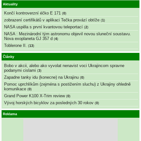
Aktuality
Končí kontroverzní éčko E 171
(
0
)
zobrazení certifikátů v aplikaci Tečka provází obtíže
(
1
)
NASA uspěla s první kvantovou teleportací
(
2
)
NASA : Mezinárodní tým astronomu objevil novou sluneční soustavu.
Nova exoplaneta GJ 357 d
(
4
)
Toblerone II.
(
13
)
Články
Bobo v akcii, alebo ako vyvolat nenavist voci Ukrajincom spravne
podanymi cislami
(
3
)
Zapadne tanky idu (konecne) na Ukrajinu
(
0
)
Pomoc uprchlíkům (zejména s postižením sluchu) z Ukrajiny ohledně
komunikace
(
0
)
Grand Power K100 X-Trim review
(
0
)
Vývoj horských bicyklov za posledných 30 rokov
(
0
)
Reklama