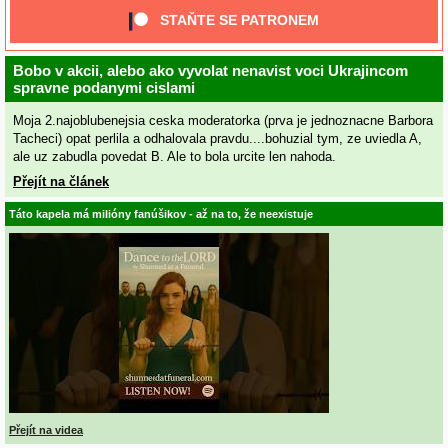
STAŇTE SE PATRONEM
Bobo v akcii, alebo ako vyvolat nenavist voci Ukrajincom
spravne podanymi cislami
Moja 2.najoblubenejsia ceska moderatorka (prva je jednoznacne Barbora
Tacheci) opat perlila a odhalovala pravdu....bohuzial tym, ze uviedla A,
ale uz zabudla povedat B. Ale to bola urcite len nahoda.
Přejít na článek
Táto kapela má milióny fanúšikov - až na to, že neexistuje
Přejít na videa