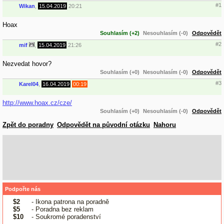
#1
Wikan
,
15.04.2019
20:21
Hoax
Souhlasím (+2)
Nesouhlasím (-0)
Odpovědět
#2
mif
,
15.04.2019
21:26
Nezvedat hovor?
Souhlasím (+0)
Nesouhlasím (-0)
Odpovědět
#3
Karel04
,
16.04.2019
00:19
http://www.hoax.cz/cze/
Souhlasím (+0)
Nesouhlasím (-0)
Odpovědět
Zpět do poradny
Odpovědět na původní otázku
Nahoru
Podpořte nás
$2
- Ikona patrona na poradně
$5
- Poradna bez reklam
$10
- Soukromé poradenství