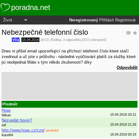
poradna.net
Neregistrovaný
Přihlásit
Registrovat
Nebezpečné telefonní čislo
Víťa
,
15.04.2019
20:13
,
Rodina
, 3 odpovědi (2372 zobrazení)
Dnes ni přišel email upozorňující na příchozí telefonní číslo které stačí
zvednout a už jste v průšvihu - následné vyúčtování platíš za služby které
jsi neobjednal.Máte s tým někdo zkušenosti? díky
Odpovědět
Předmět
Hoax
15.04.2019 20:21
Wikan
Nezvedat hovor?
15.04.2019 21:26
mif
http://www.hoax.cz/cze/
poslední
16.04.2019 00:19
Karel04