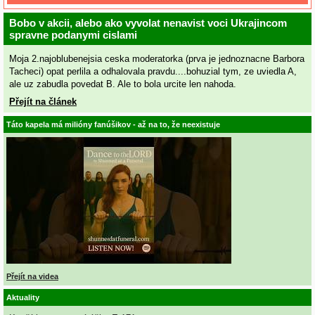
Bobo v akcii, alebo ako vyvolat nenavist voci Ukrajincom
spravne podanymi cislami
Moja 2.najoblubenejsia ceska moderatorka (prva je jednoznacne Barbora
Tacheci) opat perlila a odhalovala pravdu....bohuzial tym, ze uviedla A,
ale uz zabudla povedat B. Ale to bola urcite len nahoda.
Přejít na článek
Táto kapela má milióny fanúšikov - až na to, že neexistuje
Přejít na videa
Aktuality