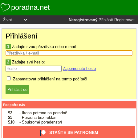
poradna.net
Neregistrovaný
Přihlásit
Registrovat
Přihlášení
1
Zadajte svou přezdívku nebo e-mail:
2
Zadajte své heslo:
Zapomenuté heslo
Zapamatovat přihlášení na tomto počítači
Podpořte nás
$2
- Ikona patrona na poradně
$5
- Poradna bez reklam
$10
- Soukromé poradenství
STAŇTE SE PATRONEM