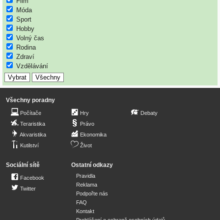
Film
Móda
Sport
Hobby
Volný čas
Rodina
Zdraví
Vzdělávání
Všechny poradny
Počítače
Hry
Debaty
Teraristika
Právo
Akvaristika
Ekonomika
Kutilství
Život
Sociální sítě
Ostatní odkazy
Pravidla
Facebook
Reklama
Twitter
Podpořte nás
FAQ
Kontakt
Prohlášení o ochraně osobních údajů