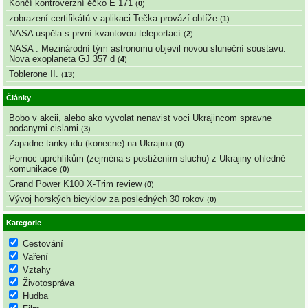
Končí kontroverzní éčko E 171
(
0
)
zobrazení certifikátů v aplikaci Tečka provází obtíže
(
1
)
NASA uspěla s první kvantovou teleportací
(
2
)
NASA : Mezinárodní tým astronomu objevil novou sluneční soustavu.
Nova exoplaneta GJ 357 d
(
4
)
Toblerone II.
(
13
)
Články
Bobo v akcii, alebo ako vyvolat nenavist voci Ukrajincom spravne
podanymi cislami
(
3
)
Zapadne tanky idu (konecne) na Ukrajinu
(
0
)
Pomoc uprchlíkům (zejména s postižením sluchu) z Ukrajiny ohledně
komunikace
(
0
)
Grand Power K100 X-Trim review
(
0
)
Vývoj horských bicyklov za posledných 30 rokov
(
0
)
Kategorie
Cestování
Vaření
Vztahy
Životospráva
Hudba