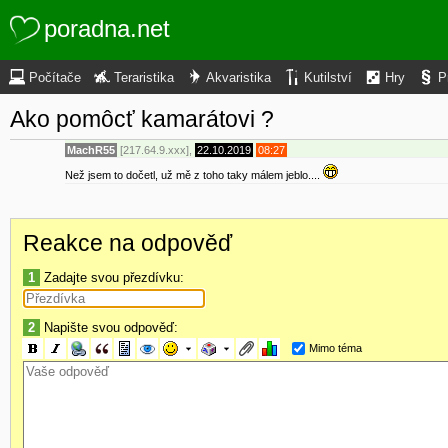
poradna.net
Počítače
Teraristika
Akvaristika
Kutilství
Hry
P
Ako pomôcť kamarátovi ?
MachR55
[217.64.9.xxx],
22.10.2019
08:27
Než jsem to dočetl, už mě z toho taky málem jeblo....
Reakce na odpověď
1
Zadajte svou přezdívku:
2
Napište svou odpověď:
Mimo téma