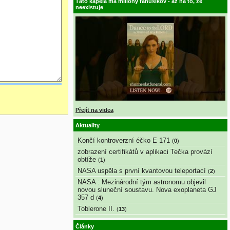
Táto kapela má milióny fanúšikov - až na to, že
neexistuje
Přejít na videa
Aktuality
Končí kontroverzní éčko E 171
(
0
)
zobrazení certifikátů v aplikaci Tečka provází
obtíže
(
1
)
NASA uspěla s první kvantovou teleportací
(
2
)
NASA : Mezinárodní tým astronomu objevil
novou sluneční soustavu. Nova exoplaneta GJ
357 d
(
4
)
Toblerone II.
(
13
)
Články