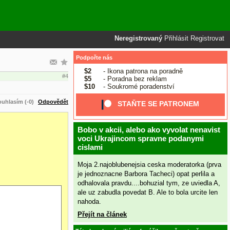
Neregistrovaný
Přihlásit
Registrovat
Podpořte nás
$2
- Ikona patrona na poradně
#4
$5
- Poradna bez reklam
$10
- Soukromé poradenství
uhlasím (-0)
Odpovědět
STAŇTE SE PATRONEM
Bobo v akcii, alebo ako vyvolat nenavist
voci Ukrajincom spravne podanymi
cislami
Moja 2.najoblubenejsia ceska moderatorka (prva
je jednoznacne Barbora Tacheci) opat perlila a
odhalovala pravdu....bohuzial tym, ze uviedla A,
ale uz zabudla povedat B. Ale to bola urcite len
nahoda.
Přejít na článek