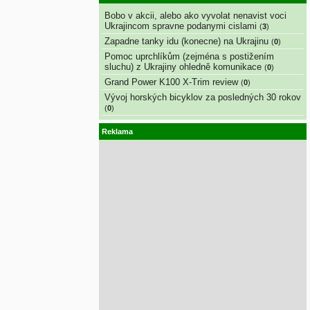
Bobo v akcii, alebo ako vyvolat nenavist voci
Ukrajincom spravne podanymi cislami
(
3
)
Zapadne tanky idu (konecne) na Ukrajinu
(
0
)
Pomoc uprchlíkům (zejména s postižením
sluchu) z Ukrajiny ohledně komunikace
(
0
)
Grand Power K100 X-Trim review
(
0
)
Vývoj horských bicyklov za posledných 30 rokov
(
0
)
Reklama