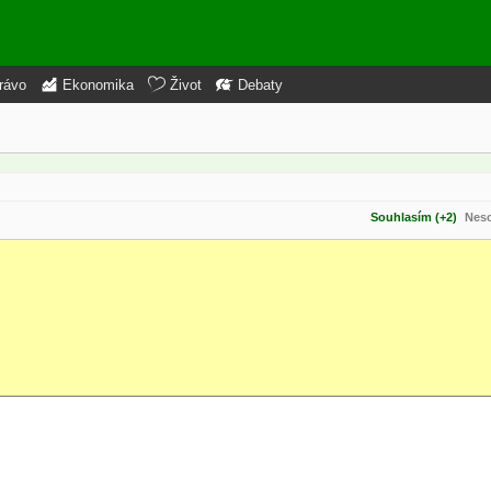
rávo
Ekonomika
Život
Debaty
Souhlasím (+2)
Neso