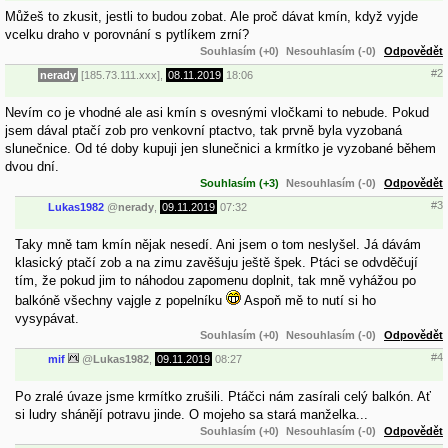
Můžeš to zkusit, jestli to budou zobat. Ale proč dávat kmín, když vyjde
vcelku draho v porovnání s pytlíkem zrní?
Souhlasím (+0)
Nesouhlasím (-0)
Odpovědět
#2
nerady
[185.73.111.xxx],
08.11.2019
18:06
Nevím co je vhodné ale asi kmín s ovesnými vločkami to nebude. Pokud
jsem dával ptačí zob pro venkovní ptactvo, tak prvně byla vyzobaná
slunečnice. Od té doby kupuji jen slunečnici a krmítko je vyzobané během
dvou dní.
Souhlasím (+3)
Nesouhlasím (-0)
Odpovědět
#3
Lukas1982
@
nerady
,
09.11.2019
07:32
Taky mně tam kmín nějak nesedí. Ani jsem o tom neslyšel. Já dávám
klasický ptačí zob a na zimu zavěšuju ještě špek. Ptáci se odvděčují
tím, že pokud jim to náhodou zapomenu doplnit, tak mně vyhážou po
balkóně všechny vajgle z popelníku
Aspoň mě to nutí si ho
vysypávat.
Souhlasím (+0)
Nesouhlasím (-0)
Odpovědět
#4
mif
@
Lukas1982
,
09.11.2019
08:27
Po zralé úvaze jsme krmítko zrušili. Ptáčci nám zasírali celý balkón. Ať
si ludry shánějí potravu jinde. O mojeho sa stará manželka...
Souhlasím (+0)
Nesouhlasím (-0)
Odpovědět