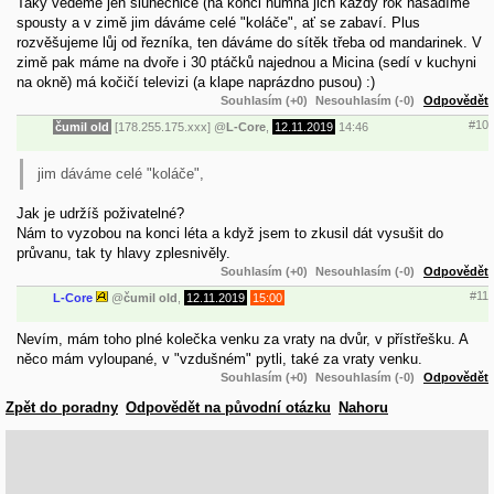
Taky vedeme jen slunečnice (na konci humna jich každý rok nasadíme
spousty a v zimě jim dáváme celé "koláče", ať se zabaví. Plus
rozvěšujeme lůj od řezníka, ten dáváme do sítěk třeba od mandarinek. V
zimě pak máme na dvoře i 30 ptáčků najednou a Micina (sedí v kuchyni
na okně) má kočičí televizi (a klape naprázdno pusou) :)
Souhlasím (+0)
Nesouhlasím (-0)
Odpovědět
#10
čumil old
[178.255.175.xxx]
@
L-Core
,
12.11.2019
14:46
jim dáváme celé "koláče",
Jak je udržíš poživatelné?
Nám to vyzobou na konci léta a když jsem to zkusil dát vysušit do
průvanu, tak ty hlavy zplesnivěly.
Souhlasím (+0)
Nesouhlasím (-0)
Odpovědět
#11
L-Core
@
čumil old
,
12.11.2019
15:00
Nevím, mám toho plné kolečka venku za vraty na dvůr, v přístřešku. A
něco mám vyloupané, v "vzdušném" pytli, také za vraty venku.
Souhlasím (+0)
Nesouhlasím (-0)
Odpovědět
Zpět do poradny
Odpovědět na původní otázku
Nahoru