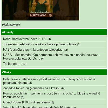
Přejít na videa
Aktuality
Končí kontroverzní éčko E 171
(
0
)
zobrazení certifikátů v aplikaci Tečka provází obtíže
(
1
)
NASA uspěla s první kvantovou teleportací
(
2
)
NASA : Mezinárodní tým astronomu objevil novou sluneční soustavu.
Nova exoplaneta GJ 357 d
(
4
)
Toblerone II.
(
13
)
Články
Bobo v akcii, alebo ako vyvolat nenavist voci Ukrajincom spravne
podanymi cislami
(
3
)
Zapadne tanky idu (konecne) na Ukrajinu
(
0
)
Pomoc uprchlíkům (zejména s postižením sluchu) z Ukrajiny ohledně
komunikace
(
0
)
Grand Power K100 X-Trim review
(
0
)
Vývoj horských bicyklov za posledných 30 rokov
(
0
)