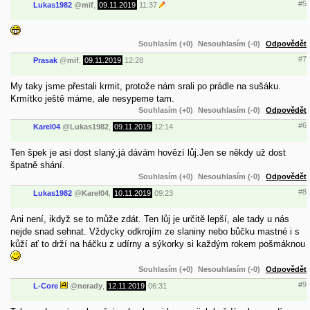
#5
Lukas1982
@
mif
,
09.11.2019
11:37
Souhlasím (+0)
Nesouhlasím (-0)
Odpovědět
#7
Prasak
@
mif
,
09.11.2019
12:28
My taky jsme přestali krmit, protože nám srali po prádle na sušáku.
Krmítko ještě máme, ale nesypeme tam.
Souhlasím (+0)
Nesouhlasím (-0)
Odpovědět
#6
Karel04
@
Lukas1982
,
09.11.2019
12:14
Ten špek je asi dost slaný,já dávám hovězí lůj.Jen se někdy už dost
špatně shání.
Souhlasím (+0)
Nesouhlasím (-0)
Odpovědět
#8
Lukas1982
@
Karel04
,
10.11.2019
09:23
Ani není, ikdyž se to může zdát. Ten lůj je určitě lepší, ale tady u nás
nejde snad sehnat. Vždycky odkrojím ze slaniny nebo bůčku mastné i s
kůží ať to drží na háčku z udírny a sýkorky si každým rokem pošmáknou
Souhlasím (+0)
Nesouhlasím (-0)
Odpovědět
#9
L-Core
@
nerady
,
12.11.2019
06:31