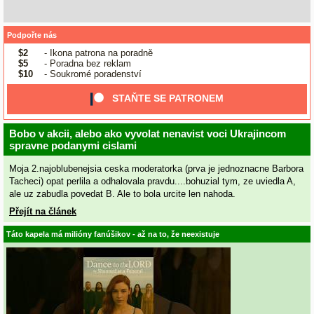
Podpořte nás
$2
- Ikona patrona na poradně
$5
- Poradna bez reklam
$10
- Soukromé poradenství
STAŇTE SE PATRONEM
Bobo v akcii, alebo ako vyvolat nenavist voci Ukrajincom
spravne podanymi cislami
Moja 2.najoblubenejsia ceska moderatorka (prva je jednoznacne Barbora
Tacheci) opat perlila a odhalovala pravdu....bohuzial tym, ze uviedla A,
ale uz zabudla povedat B. Ale to bola urcite len nahoda.
Přejít na článek
Táto kapela má milióny fanúšikov - až na to, že neexistuje