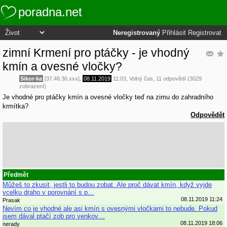
poradna.net
Neregistrovaný
Přihlásit
Registrovat
zimní Krmení pro ptáčky - je vhodný
kmín a ovesné vločky?
Sikor-ka
[37.48.36.xxx],
08.11.2019
11:03
,
Volný čas
, 11 odpovědí (3029
zobrazení)
Je vhodné pro ptáčky kmín a ovesné vločky teď na zimu do zahradního
krmítka?
Odpovědět
Předmět
Můžeš to zkusit, jestli to budou zobat. Ale proč dávat kmín, když vyjde
vcelku draho v porovnání s p…
08.11.2019 11:24
Prasak
Nevím co je vhodné ale asi kmín s ovesnými vločkami to nebude. Pokud
jsem dával ptačí zob pro venkov…
08.11.2019 18:06
nerady