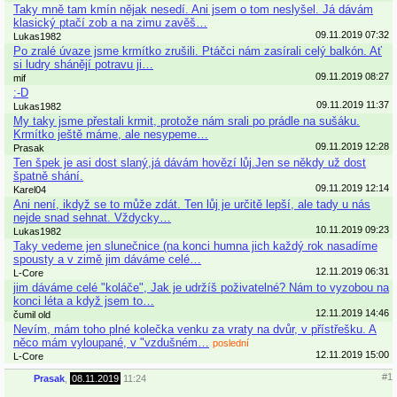
Taky mně tam kmín nějak nesedí. Ani jsem o tom neslyšel. Já dávám
klasický ptačí zob a na zimu zavěš…
09.11.2019 07:32
Lukas1982
Po zralé úvaze jsme krmítko zrušili. Ptáčci nám zasírali celý balkón. Ať
si ludry shánějí potravu ji…
09.11.2019 08:27
mif
:-D
09.11.2019 11:37
Lukas1982
My taky jsme přestali krmit, protože nám srali po prádle na sušáku.
Krmítko ještě máme, ale nesypeme…
09.11.2019 12:28
Prasak
Ten špek je asi dost slaný,já dávám hovězí lůj.Jen se někdy už dost
špatně shání.
09.11.2019 12:14
Karel04
Ani není, ikdyž se to může zdát. Ten lůj je určitě lepší, ale tady u nás
nejde snad sehnat. Vždycky…
10.11.2019 09:23
Lukas1982
Taky vedeme jen slunečnice (na konci humna jich každý rok nasadíme
spousty a v zimě jim dáváme celé…
12.11.2019 06:31
L-Core
jim dáváme celé "koláče", Jak je udržíš poživatelné? Nám to vyzobou na
konci léta a když jsem to…
12.11.2019 14:46
čumil old
Nevím, mám toho plné kolečka venku za vraty na dvůr, v přístřešku. A
něco mám vyloupané, v "vzdušném…
poslední
12.11.2019 15:00
L-Core
#1
Prasak
,
08.11.2019
11:24