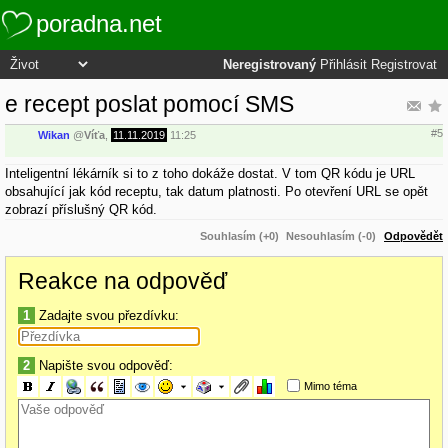
poradna.net
Neregistrovaný
Přihlásit
Registrovat
e recept poslat pomocí SMS
#5
Wikan
@
Víťa
,
11.11.2019
11:25
Inteligentní lékárník si to z toho dokáže dostat. V tom QR kódu je URL
obsahující jak kód receptu, tak datum platnosti. Po otevření URL se opět
zobrazí příslušný QR kód.
Souhlasím (+0)
Nesouhlasím (-0)
Odpovědět
Reakce na odpověď
1
Zadajte svou přezdívku:
2
Napište svou odpověď:
Mimo téma