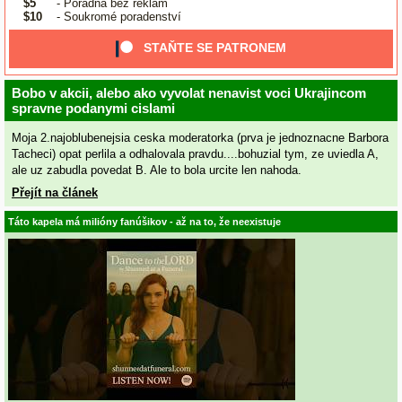
$5
- Poradna bez reklam
$10
- Soukromé poradenství
STAŇTE SE PATRONEM
Bobo v akcii, alebo ako vyvolat nenavist voci Ukrajincom
spravne podanymi cislami
Moja 2.najoblubenejsia ceska moderatorka (prva je jednoznacne Barbora
Tacheci) opat perlila a odhalovala pravdu....bohuzial tym, ze uviedla A,
ale uz zabudla povedat B. Ale to bola urcite len nahoda.
Přejít na článek
Táto kapela má milióny fanúšikov - až na to, že neexistuje