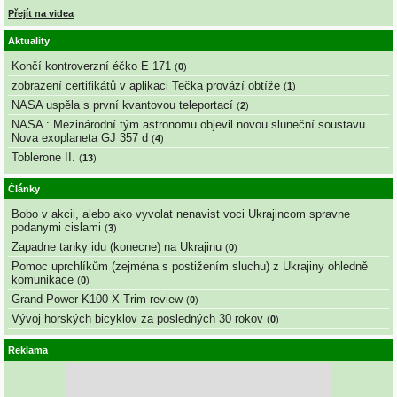
Přejít na videa
Aktuality
Končí kontroverzní éčko E 171
(
0
)
zobrazení certifikátů v aplikaci Tečka provází obtíže
(
1
)
NASA uspěla s první kvantovou teleportací
(
2
)
NASA : Mezinárodní tým astronomu objevil novou sluneční soustavu.
Nova exoplaneta GJ 357 d
(
4
)
Toblerone II.
(
13
)
Články
Bobo v akcii, alebo ako vyvolat nenavist voci Ukrajincom spravne
podanymi cislami
(
3
)
Zapadne tanky idu (konecne) na Ukrajinu
(
0
)
Pomoc uprchlíkům (zejména s postižením sluchu) z Ukrajiny ohledně
komunikace
(
0
)
Grand Power K100 X-Trim review
(
0
)
Vývoj horských bicyklov za posledných 30 rokov
(
0
)
Reklama