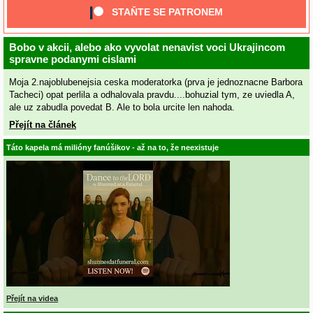
STAŇTE SE PATRONEM
Bobo v akcii, alebo ako vyvolat nenavist voci Ukrajincom
spravne podanymi cislami
Moja 2.najoblubenejsia ceska moderatorka (prva je jednoznacne Barbora
Tacheci) opat perlila a odhalovala pravdu....bohuzial tym, ze uviedla A,
ale uz zabudla povedat B. Ale to bola urcite len nahoda.
Přejít na článek
Táto kapela má milióny fanúšikov - až na to, že neexistuje
Přejít na videa