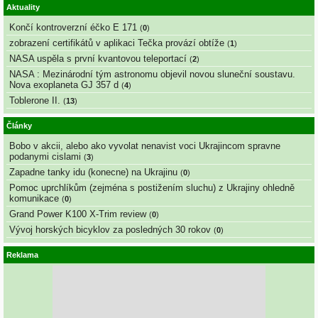
Aktuality
Končí kontroverzní éčko E 171
(
0
)
zobrazení certifikátů v aplikaci Tečka provází obtíže
(
1
)
NASA uspěla s první kvantovou teleportací
(
2
)
NASA : Mezinárodní tým astronomu objevil novou sluneční soustavu.
Nova exoplaneta GJ 357 d
(
4
)
Toblerone II.
(
13
)
Články
Bobo v akcii, alebo ako vyvolat nenavist voci Ukrajincom spravne
podanymi cislami
(
3
)
Zapadne tanky idu (konecne) na Ukrajinu
(
0
)
Pomoc uprchlíkům (zejména s postižením sluchu) z Ukrajiny ohledně
komunikace
(
0
)
Grand Power K100 X-Trim review
(
0
)
Vývoj horských bicyklov za posledných 30 rokov
(
0
)
Reklama