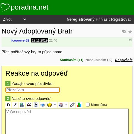
poradna.net
Neregistrovaný
Přihlásit
Registrovat
Nový Adoptovaný Bratr
#1
icepower32
,
12.11.2019
21:40
Přes počítačový hry to půjde samo..
Souhlasím (+1)
Nesouhlasím (-0)
Odpovědět
Reakce na odpověď
1
Zadajte svou přezdívku:
2
Napište svou odpověď:
Mimo téma