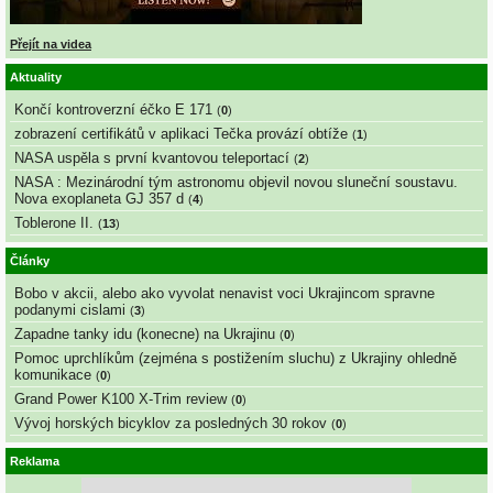
Přejít na videa
Aktuality
Končí kontroverzní éčko E 171
(
0
)
zobrazení certifikátů v aplikaci Tečka provází obtíže
(
1
)
NASA uspěla s první kvantovou teleportací
(
2
)
NASA : Mezinárodní tým astronomu objevil novou sluneční soustavu.
Nova exoplaneta GJ 357 d
(
4
)
Toblerone II.
(
13
)
Články
Bobo v akcii, alebo ako vyvolat nenavist voci Ukrajincom spravne
podanymi cislami
(
3
)
Zapadne tanky idu (konecne) na Ukrajinu
(
0
)
Pomoc uprchlíkům (zejména s postižením sluchu) z Ukrajiny ohledně
komunikace
(
0
)
Grand Power K100 X-Trim review
(
0
)
Vývoj horských bicyklov za posledných 30 rokov
(
0
)
Reklama