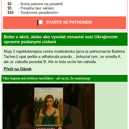
$2
- Ikona patrona na poradně
$5
- Poradna bez reklam
$10
- Soukromé poradenství
STAŇTE SE PATRONEM
Bobo v akcii, alebo ako vyvolat nenavist voci Ukrajincom
spravne podanymi cislami
Moja 2.najoblubenejsia ceska moderatorka (prva je jednoznacne Barbora
Tacheci) opat perlila a odhalovala pravdu....bohuzial tym, ze uviedla A,
ale uz zabudla povedat B. Ale to bola urcite len nahoda.
Přejít na článek
Táto kapela má milióny fanúšikov - až na to, že neexistuje