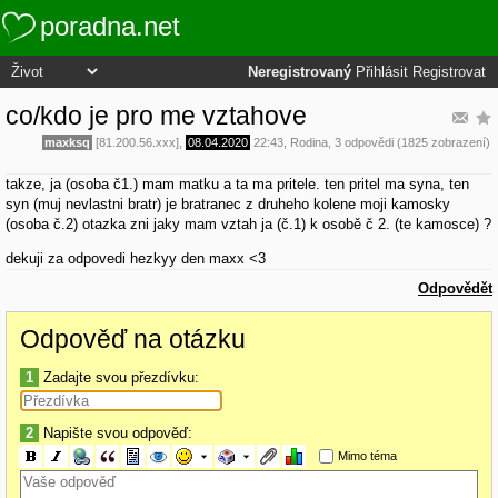
poradna.net
Neregistrovaný
Přihlásit
Registrovat
co/kdo je pro me vztahove
maxksq
[81.200.56.xxx],
08.04.2020
22:43
,
Rodina
, 3 odpovědi (1825 zobrazení)
takze, ja (osoba č1.) mam matku a ta ma pritele. ten pritel ma syna, ten
syn (muj nevlastni bratr) je bratranec z druheho kolene moji kamosky
(osoba č.2) otazka zni jaky mam vztah ja (č.1) k osobě č 2. (te kamosce) ?
dekuji za odpovedi hezkyy den maxx <3
Odpovědět
Odpověď na otázku
1
Zadajte svou přezdívku:
2
Napište svou odpověď:
Mimo téma