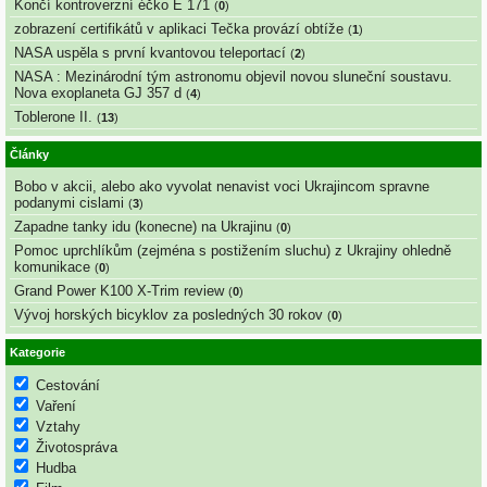
Končí kontroverzní éčko E 171
(
0
)
zobrazení certifikátů v aplikaci Tečka provází obtíže
(
1
)
NASA uspěla s první kvantovou teleportací
(
2
)
NASA : Mezinárodní tým astronomu objevil novou sluneční soustavu.
Nova exoplaneta GJ 357 d
(
4
)
Toblerone II.
(
13
)
Články
Bobo v akcii, alebo ako vyvolat nenavist voci Ukrajincom spravne
podanymi cislami
(
3
)
Zapadne tanky idu (konecne) na Ukrajinu
(
0
)
Pomoc uprchlíkům (zejména s postižením sluchu) z Ukrajiny ohledně
komunikace
(
0
)
Grand Power K100 X-Trim review
(
0
)
Vývoj horských bicyklov za posledných 30 rokov
(
0
)
Kategorie
Cestování
Vaření
Vztahy
Životospráva
Hudba