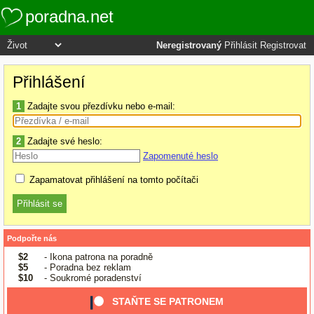
poradna.net
Neregistrovaný
Přihlásit
Registrovat
Přihlášení
1
Zadajte svou přezdívku nebo e-mail:
2
Zadajte své heslo:
Zapomenuté heslo
Zapamatovat přihlášení na tomto počítači
Podpořte nás
$2
- Ikona patrona na poradně
$5
- Poradna bez reklam
$10
- Soukromé poradenství
STAŇTE SE PATRONEM