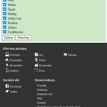
Film
Móda
Sport
Hobby
Volný čas
Rodina
Zdraví
Vzdělávání
Všechny poradny
Počítače
Hry
Debaty
Teraristika
Právo
Akvaristika
Ekonomika
Kutilství
Život
Sociální sítě
Ostatní odkazy
Pravidla
Facebook
Reklama
Twitter
Podpořte nás
FAQ
Kontakt
Prohlášení o ochraně osobních údajů