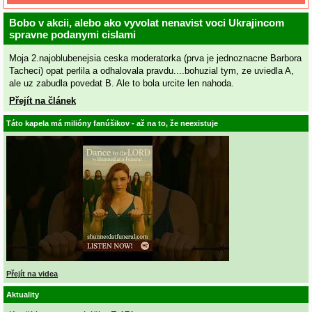
Bobo v akcii, alebo ako vyvolat nenavist voci Ukrajincom
spravne podanymi cislami
Moja 2.najoblubenejsia ceska moderatorka (prva je jednoznacne Barbora
Tacheci) opat perlila a odhalovala pravdu....bohuzial tym, ze uviedla A,
ale uz zabudla povedat B. Ale to bola urcite len nahoda.
Přejít na článek
Táto kapela má milióny fanúšikov - až na to, že neexistuje
Přejít na videa
Aktuality