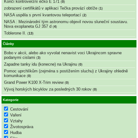
Končí kontroverzní éčko E 171
(
0
)
zobrazení certifikátů v aplikaci Tečka provází obtíže
(
1
)
NASA uspěla s první kvantovou teleportací
(
2
)
NASA : Mezinárodní tým astronomu objevil novou sluneční soustavu.
Nova exoplaneta GJ 357 d
(
4
)
Toblerone II.
(
13
)
Články
Bobo v akcii, alebo ako vyvolat nenavist voci Ukrajincom spravne
podanymi cislami
(
3
)
Zapadne tanky idu (konecne) na Ukrajinu
(
0
)
Pomoc uprchlíkům (zejména s postižením sluchu) z Ukrajiny ohledně
komunikace
(
0
)
Grand Power K100 X-Trim review
(
0
)
Vývoj horských bicyklov za posledných 30 rokov
(
0
)
Kategorie
Cestování
Vaření
Vztahy
Životospráva
Hudba