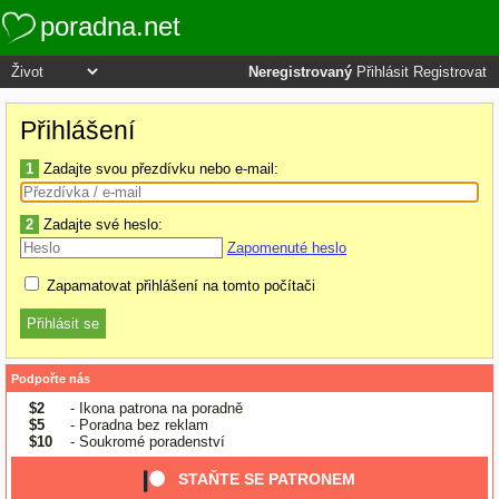
poradna.net
Neregistrovaný
Přihlásit
Registrovat
Přihlášení
1
Zadajte svou přezdívku nebo e-mail:
2
Zadajte své heslo:
Zapomenuté heslo
Zapamatovat přihlášení na tomto počítači
Podpořte nás
$2
- Ikona patrona na poradně
$5
- Poradna bez reklam
$10
- Soukromé poradenství
STAŇTE SE PATRONEM