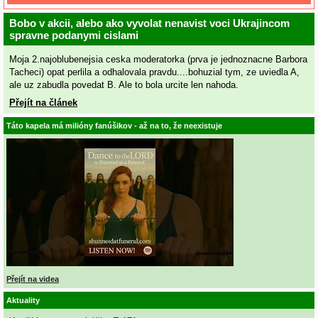
Bobo v akcii, alebo ako vyvolat nenavist voci Ukrajincom
spravne podanymi cislami
Moja 2.najoblubenejsia ceska moderatorka (prva je jednoznacne Barbora
Tacheci) opat perlila a odhalovala pravdu....bohuzial tym, ze uviedla A,
ale uz zabudla povedat B. Ale to bola urcite len nahoda.
Přejít na článek
Táto kapela má milióny fanúšikov - až na to, že neexistuje
Přejít na videa
Aktuality