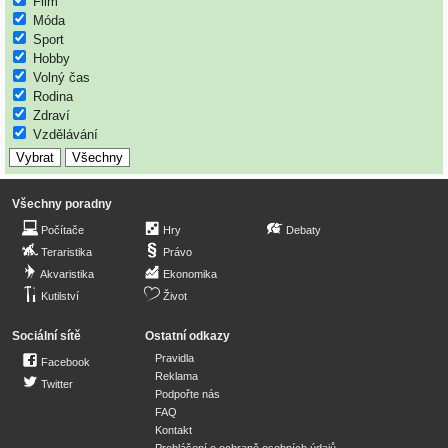
Film
Móda
Sport
Hobby
Volný čas
Rodina
Zdraví
Vzdělávání
Všechny poradny
Počítače
Hry
Debaty
Teraristika
Právo
Akvaristika
Ekonomika
Kutilství
Život
Sociální sítě
Ostatní odkazy
Pravidla
Facebook
Reklama
Twitter
Podpořte nás
FAQ
Kontakt
Prohlášení o ochraně osobních údajů