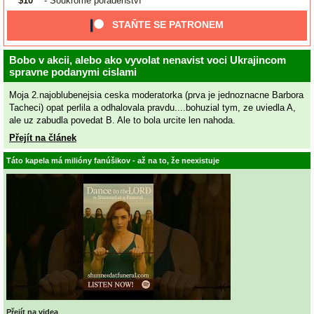
$10
- Soukromé poradenství
STAŇTE SE PATRONEM
Bobo v akcii, alebo ako vyvolat nenavist voci Ukrajincom
spravne podanymi cislami
Moja 2.najoblubenejsia ceska moderatorka (prva je jednoznacne Barbora
Tacheci) opat perlila a odhalovala pravdu....bohuzial tym, ze uviedla A,
ale uz zabudla povedat B. Ale to bola urcite len nahoda.
Přejít na článek
Táto kapela má milióny fanúšikov - až na to, že neexistuje
Přejít na videa