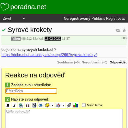
poradna.net
Neregistrovaný
Přihlásit
Registrovat
Syrové krokety
#8
fallon
[88.212.53.xxx],
18.02.2021
13:37
co je zle na syrovych kroketach?
https://dobruchut.aktuality.sk/recept/2667/syrove-krokety/
Souhlasím (+0)
Nesouhlasím (-0)
Odpovědět
Reakce na odpověď
1
Zadajte svou přezdívku:
2
Napište svou odpověď:
Mimo téma