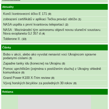
Aktuality
Končí kontroverzní éčko E 171
(
0
)
zobrazení certifikátů v aplikaci Tečka provází obtíže
(
1
)
NASA uspěla s první kvantovou teleportací
(
2
)
NASA : Mezinárodní tým astronomu objevil novou sluneční soustavu.
Nova exoplaneta GJ 357 d
(
4
)
Toblerone II.
(
13
)
Články
Bobo v akcii, alebo ako vyvolat nenavist voci Ukrajincom spravne
podanymi cislami
(
3
)
Zapadne tanky idu (konecne) na Ukrajinu
(
0
)
Pomoc uprchlíkům (zejména s postižením sluchu) z Ukrajiny ohledně
komunikace
(
0
)
Grand Power K100 X-Trim review
(
0
)
Vývoj horských bicyklov za posledných 30 rokov
(
0
)
Reklama