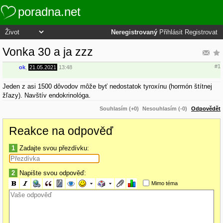
poradna.net
Neregistrovaný
Přihlásit
Registrovat
Vonka 30 a ja zzz
#1
ok
,
21.05.2021
13:48
Jeden z asi 1500 dôvodov môže byť nedostatok tyroxínu (hormón štítnej
žľazy). Navštív endokrinológa.
Souhlasím (+0)
Nesouhlasím (-0)
Odpovědět
Reakce na odpověď
1
Zadajte svou přezdívku:
2
Napište svou odpověď:
Mimo téma