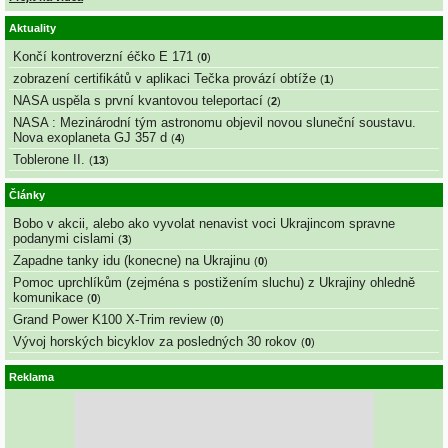
Aktuality
Končí kontroverzní éčko E 171
(
0
)
zobrazení certifikátů v aplikaci Tečka provází obtíže
(
1
)
NASA uspěla s první kvantovou teleportací
(
2
)
NASA : Mezinárodní tým astronomu objevil novou sluneční soustavu.
Nova exoplaneta GJ 357 d
(
4
)
Toblerone II.
(
13
)
Články
Bobo v akcii, alebo ako vyvolat nenavist voci Ukrajincom spravne
podanymi cislami
(
3
)
Zapadne tanky idu (konecne) na Ukrajinu
(
0
)
Pomoc uprchlíkům (zejména s postižením sluchu) z Ukrajiny ohledně
komunikace
(
0
)
Grand Power K100 X-Trim review
(
0
)
Vývoj horských bicyklov za posledných 30 rokov
(
0
)
Reklama