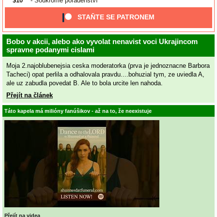
$10
- Soukromé poradenství
STAŇTE SE PATRONEM
Bobo v akcii, alebo ako vyvolat nenavist voci Ukrajincom
spravne podanymi cislami
Moja 2.najoblubenejsia ceska moderatorka (prva je jednoznacne Barbora
Tacheci) opat perlila a odhalovala pravdu....bohuzial tym, ze uviedla A,
ale uz zabudla povedat B. Ale to bola urcite len nahoda.
Přejít na článek
Táto kapela má milióny fanúšikov - až na to, že neexistuje
Přejít na videa